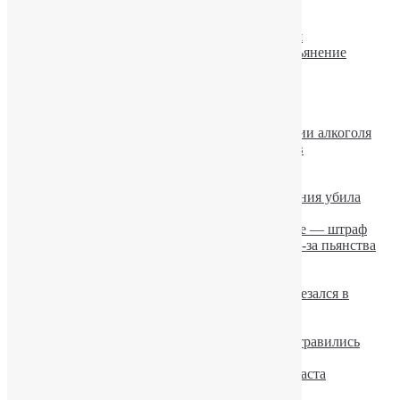
Раскодировка от алкоголя
Побороть пьянство поможет плетка
Выведение из запоя, устранение похмелья
Кофе способен усиливать алкогольное опьянение
Похмелье
Запой
Принудительное лечение алкоголизма.
Ученые установили причины пьянства
Женщины догоняют мужчин в потреблении алкоголя
Лечение алкоголизма на дому: за и против
Если алкоголик не хочет лечиться
Пьяная мать забыла младенца на улице
Лошадь в состоянии алкогольного опьянения убила
мужчину
Пьете слабоалкогольные напитки на улице — штраф
В России 11-летний мальчик повесился из-за пьянства
родителей
В Европе царит спонтанный алкоголизм
Алкогольные казусы: пьяный водитель врезался в
билборд «Алкоголь выносит мозг»
Соцсети делают людей алкоголиками
В Черкасской области двое школьников отравились
алкоголем
Алкогольный психоз у лиц молодого возраста
Барсук-алкоголик лежал на дороге