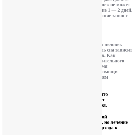
вплоть до
«белой горячки»
. Поэтому,
если человек не может
самостоятельно прекратить выпивку в течение 1 — 2 дней,
то надо выполнять медикаментозное прерывание запоя с
помощью капельниц.
Как действует капельница.
Капельница от алкоголя приводит к тому, что человек
успокаивается и засыпает. Продолжительность сна зависит
от состава и объема используемых препаратов. Как
правило врач оставляет таблетки для дополнительного
приема лекарств в течение суток. Все это время
необходимо присутствие родственников для помощи
пациенту — прием пищи, выход в туалет, прием
медикаментов.
Существует распространенное заблуждение, что
детоксикация (капельница от алкоголя) может
предотвратить последующие повторения запоя.
В реальности запой — это признак алкогольной
зависимости. Детоксикация выведет из запоя, но лечение
алкоголизма требу
ет более обстоятельного подхода к
решению проблемы.