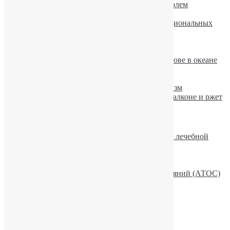
Украинцев травят не качественным алкоголем
Факторы вызывающие похмелье
Пивной алкоголизм в Украине достиг национальных
масштабов
Алкоголизм: варианты классификации.
Употребление алкоголя старит организм
Пьяного авиапассажира высадили на острове в океане
10 мифов об употреблении алкоголя
Симптомы и лечение алкоголизма
Просмотр фильмов провоцирует алкоголизм
Гримассы алкоголизма — конь живет на балконе и ржет
Рекомендуемое
Описание рубрики «Актуальные вопросы лечебной
практики»
Эмоции и волновая активность мозга
Лекційно-просвітницька робота
Семья и Активная Терапия Особых Состояний (АТОС)
Алкоголь и сила воли
Рубрики
Актуальные вопросы лечебной практики