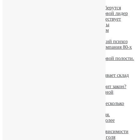
Женский алкоголизм значительно вырос.
Пьяные провалы после запоя: откуда они берутся
Юношеский алкоголизм. Украина — мировой лидер
Умеренного потребления алкоголя не существует
Лечение алкоголизма при помощи вакцины
В столице вырос подростковый алкоголизм
Допустимая норма алкоголя в крови
Осложнения при алкоголизме: Корсаковский психоз
Горбачев признал, что антиалкогольная кампания 80-х
была его ошибкой
Употребление алкоголя вызывает рак ротовой полости.
В Румынии появились дорожные знаки,
предупреждающие о пьяных пешеходах
Вероятность развития алкоголизма показывает склад
характера в детстве
Проверка водителя на алкоголь. Что говорит закон?
Певица Аврил Лавин лечится от алкогольной
зависимости
Пьяные оленеводы из тайги разгромили несколько
квартир
В Финляндии падает потребление алкоголя.
Ученые: пьяный мужчина ощущает себя более
сексуальным
Новые шансы для лечения алкогольной зависимости
Опасность умеренного употребления алкоголя