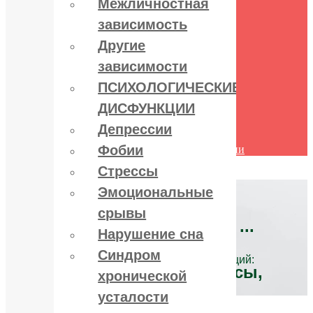
Межличностная
поведения
зависимость
Межличностная зависимость
Другие зависимости
Другие
ПСИХОЛОГИЧЕСКИЕ
ДИСФУНКЦИИ
зависимости
Депрессии
ПСИХОЛОГИЧЕСКИЕ
Фобии
Стрессы
ДИСФУНКЦИИ
Эмоциональные срывы
Нарушение сна
Депрессии
Синдром хронической усталости
Фобии
Другие психологические дисфункции
Контакты
Стрессы
Эмоциональные
срывы
Лечение зависимостей:
алко, нарко, игро ...
Нарушение сна
Синдром
и психологических дисфункций:
депрессии, стрессы,
хронической
фобии ...
усталости