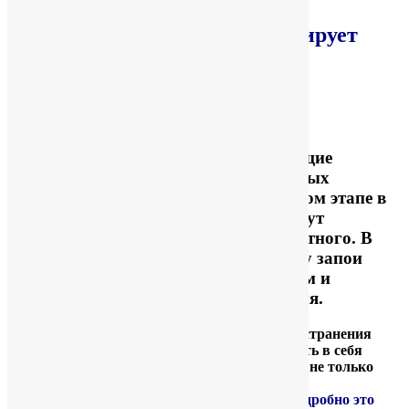
Прерывание запоя не гарантирует
излечения от алкогольной
зависимости.
Довольно часто пациенты, не желающие
расставаться с употреблением спиртных
напитков, прекращают лечение на этом этапе в
расчете на то, что в дальнейшем смогут
контролировать дозы выпитого спиртного. В
реальности им это не удается, поэтому запои
становятся все более частым событием и
продолжаются более длительное время.
СЛЕДУЕТ ПОМНИТЬ. что для надежного устранения
проблемы лечебный процесс должен включать в себя
дополнительные мероприятия, включающие не только
медикаментозную терапию, но обязательно
психотерапевтическую компоненту.
Более подробно это