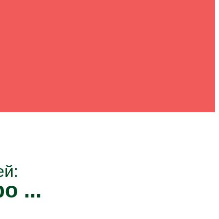
ей:
о ...