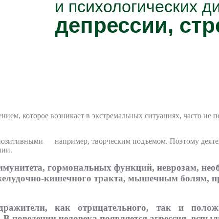
и психологических д
депрессии, стр
ем, которое возникает в экстремальных ситуациях, часто не по
 позитивными — например, творческим подъемом. Поэтому деяте
нии.
иммунитета, гормональных функций, неврозам, не
желудочно-кишечного тракта, мышечным болям, пр
дражители, как отрицательного, так и положи
 В поведении человека появляется агрессия, вспы