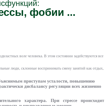
исфункций:
ессы, фобии ...
двластных воле человека. В этом состоянии задействуются все
льные люди, склонные воспринимать смену занятий как отдых,
объяснимым приступам усталости, повышению
актически дисбалансу регуляции всех жизненно
тельного характера. При стрессе происходит
льчивость и неуправляемые эмоции.