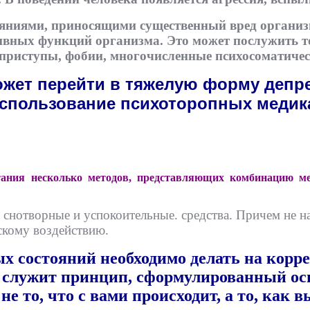
ияниями, приносящими существенный вред орган
тивных функций организма. Это может послужить 
 приступы, фобии, многочисленные психосоматичес
ожет перейти в тяжелую форму депр
спользование психоторопных медика
ания несколько методов, представляющих комбинацию мед
снотворные и успокоительные. средства. Причем не на 
скому воздействию.
ых состояний необходимо делать на кор
 служит принцип, сформулированный ос
не то, что с вами происходит, а то, как 