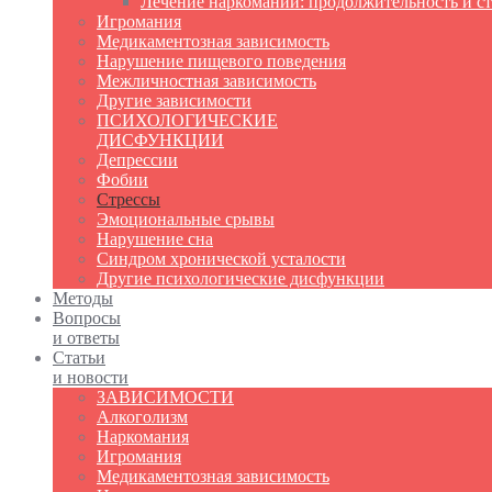
Лечение наркомании: продолжительность и с
Игромания
Медикаментозная зависимость
Нарушение пищевого поведения
Межличностная зависимость
Другие зависимости
ПСИХОЛОГИЧЕСКИЕ
ДИСФУНКЦИИ
Депрессии
Фобии
Стрессы
Эмоциональные срывы
Нарушение сна
Синдром хронической усталости
Другие психологические дисфункции
Методы
Вопросы
и ответы
Статьи
и новости
ЗАВИСИМОСТИ
Алкоголизм
Наркомания
Игромания
Медикаментозная зависимость