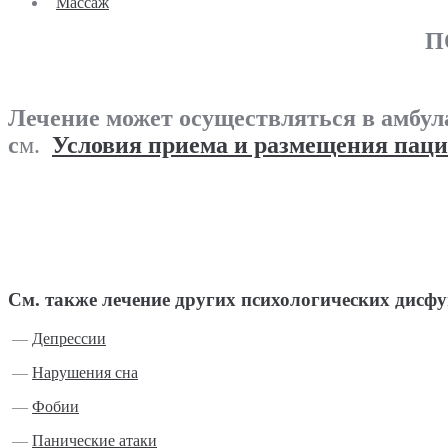
Массаж
П
Лечение может осуществляться в амбула
с
м.
Условия приема и размещения паци
См. также лечение других психологических дисф
—
Депрессии
—
Нарушения сна
—
Фобии
—
Панические атаки