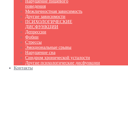
Нарушение пищевого
поведения
Межличностная зависимость
Другие зависимости
ПСИХОЛОГИЧЕСКИЕ
ДИСФУНКЦИИ
Депрессии
Фобии
Стрессы
Эмоциональные срывы
Нарушение сна
Синдром хронической усталости
Другие психологические дисфункции
Контакты