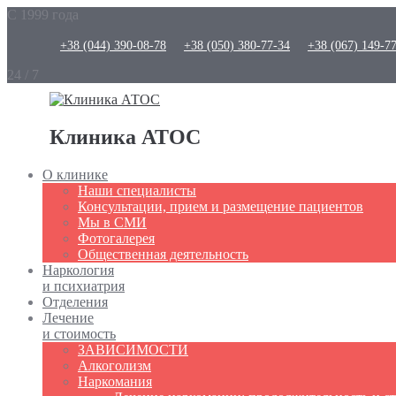
С 1999 года
+38 (044) 390-08-78
+38 (050) 380-77-34
+38 (067) 149-7
24 / 7
Клиника АТОС
О клинике
Наши специалисты
Консультации, прием и размещение пациентов
Мы в СМИ
Фотогалерея
Общественная деятельность
Наркология
и психиатрия
Отделения
Лечение
и стоимость
ЗАВИСИМОСТИ
Алкоголизм
Наркомания