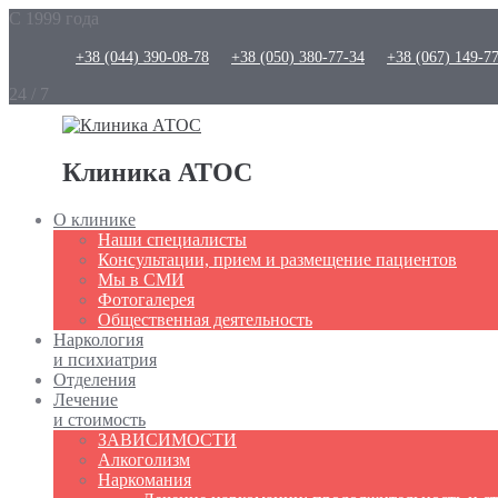
С 1999 года
+38 (044) 390-08-78
+38 (050) 380-77-34
+38 (067) 149-7
24 / 7
Клиника АТОС
О клинике
Наши специалисты
Консультации, прием и размещение пациентов
Мы в СМИ
Фотогалерея
Общественная деятельность
Наркология
и психиатрия
Отделения
Лечение
и стоимость
ЗАВИСИМОСТИ
Алкоголизм
Наркомания