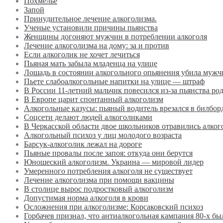
Похмелье
Запой
Принудительное лечение алкоголизма.
Ученые установили причины пьянства
Женщины догоняют мужчин в потреблении алкоголя
Лечение алкоголизма на дому: за и против
Если алкоголик не хочет лечиться
Пьяная мать забыла младенца на улице
Лошадь в состоянии алкогольного опьянения убила мужч
Пьете слабоалкогольные напитки на улице — штраф
В России 11-летний мальчик повесился из-за пьянства ро
В Европе царит спонтанный алкоголизм
Алкогольные казусы: пьяный водитель врезался в билбор
Соцсети делают людей алкоголиками
В Черкасской области двое школьников отравились алког
Алкогольный психоз у лиц молодого возраста
Барсук-алкоголик лежал на дороге
Пьяные провалы после запоя: откуда они берутся
Юношеский алкоголизм. Украина — мировой лидер
Умеренного потребления алкоголя не существует
Лечение алкоголизма при помощи вакцины
В столице вырос подростковый алкоголизм
Допустимая норма алкоголя в крови
Осложнения при алкоголизме: Корсаковский психоз
Горбачев признал, что антиалкогольная кампания 80-х бы