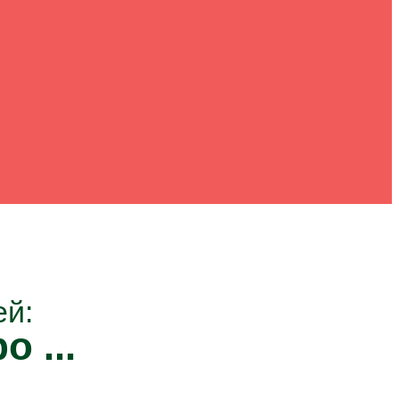
ей:
о ...