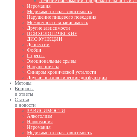
Лечение наркомании: продолжительность и с
Игромания
Медикаментозная зависимость
Нарушение пищевого поведения
Межличностная зависимость
Другие зависимости
ПСИХОЛОГИЧЕСКИЕ
ДИСФУНКЦИИ
Депрессии
Фобии
Стрессы
Эмоциональные срывы
Нарушение сна
Синдром хронической усталости
Другие психологические дисфункции
Методы
Вопросы
и ответы
Статьи
и новости
ЗАВИСИМОСТИ
Алкоголизм
Наркомания
Игромания
Медикаментозная зависимость