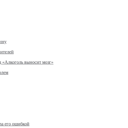
ину
дителей
д «Алкоголь выносит мозг»
олем
ла его ошибкой