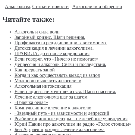
Алкоголизм
,
Статьи и новости
Алкоголизм и общество
Читайте также:
Алкоголь и сила воли
Запойный кризис. Шаги решения.
Профилактика рецидивов при зависимостях
Детоксикация в лечении алкоголизма.
ПРАВИЛА: до и после кодирования
Если говорят, что «Ничего не помогает»
Депрессия и алкоголь. Связи и последствия.
Как прервать запой
Когда и как осуществлять вывод из запоя
Можно ли вылечить алкоголизм
Алкогольная интоксикация
Если пациент не хочет лечиться. Шаги спасения.
Лечение алкоголизма шаг за шагом
«Горячка белая»
Компульсивное влечение к алкоголю
«Звездный путь» из зависимости и депрессий
Реабилитационные центры – не лечебные учреждения
Юрий Пакин про алкоголизм на радио «Голос столицы»
Бен Аффлек проходит лечение алкоголизма
Алкоголь-оружие геноцида