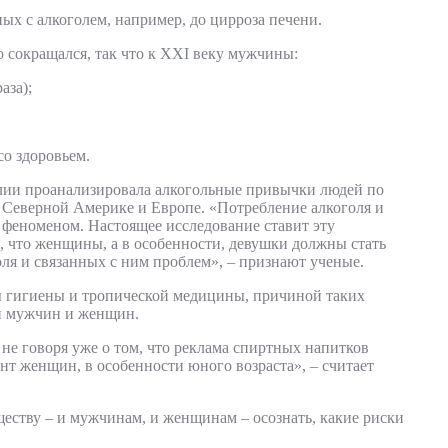
ных с алкоголем, например, до цирроза печени.
о сокращался, так что к XXI веку мужчины:
аза);
со здоровьем.
лии проанализировала алкогольные привычки людей по
 в Северной Америке и Европе. «Потребление алкоголя и
 феноменом. Настоящее исследование ставит эту
о, что женщины, а в особенности, девушки должны стать
я и связанных с ним проблем», – признают ученые.
 гигиены и тропической медицины, причиной таких
ли мужчин и женщин.
 не говоря уже о том, что реклама спиртных напитков
нт женщин, в особенности юного возраста», – считает
ству – и мужчинам, и женщинам – осознать, какие риски