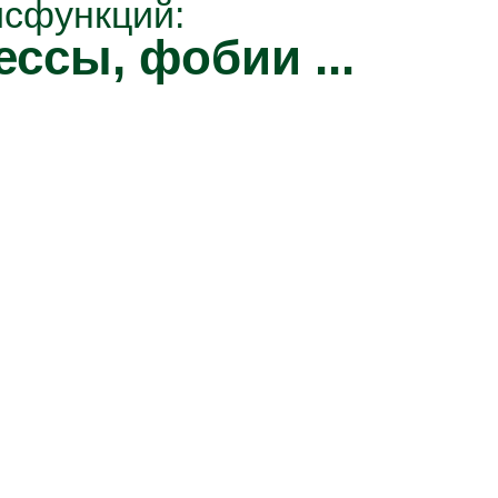
исфункций:
ессы, фобии ...