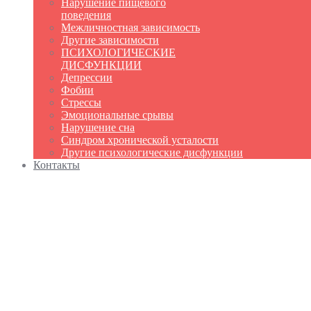
Нарушение пищевого
поведения
Межличностная зависимость
Другие зависимости
ПСИХОЛОГИЧЕСКИЕ
ДИСФУНКЦИИ
Депрессии
Фобии
Стрессы
Эмоциональные срывы
Нарушение сна
Синдром хронической усталости
Другие психологические дисфункции
Контакты