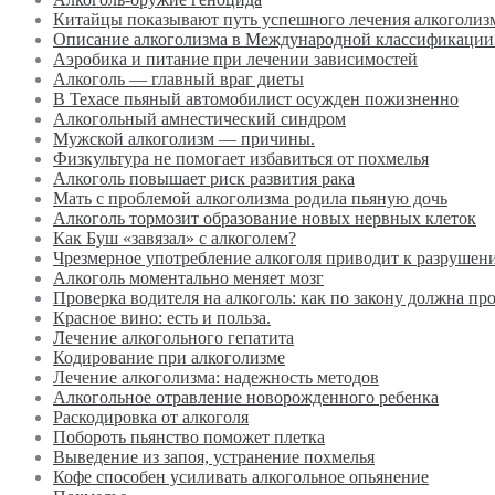
Китайцы показывают путь успешного лечения алкоголиз
Описание алкоголизма в Международной классификации
Аэробика и питание при лечении зависимостей
Алкоголь — главный враг диеты
В Техасе пьяный автомобилист осужден пожизненно
Алкогольный амнестический синдром
Мужской алкоголизм — причины.
Физкультура не помогает избавиться от похмелья
Алкоголь повышает риск развития рака
Мать с проблемой алкоголизма родила пьяную дочь
Алкоголь тормозит образование новых нервных клеток
Как Буш «завязал» с алкоголем?
Чрезмерное употребление алкоголя приводит к разрушен
Алкоголь моментально меняет мозг
Проверка водителя на алкоголь: как по закону должна пр
Красное вино: есть и польза.
Лечение алкогольного гепатита
Кодирование при алкоголизме
Лечение алкоголизма: надежность методов
Алкогольное отравление новорожденного ребенка
Раскодировка от алкоголя
Побороть пьянство поможет плетка
Выведение из запоя, устранение похмелья
Кофе способен усиливать алкогольное опьянение