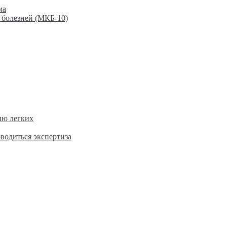
ма
 болезней (МКБ-10)
ию легких
оводиться экспертиза