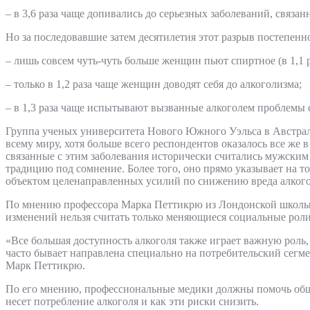
– в 3,6 раза чаще допивались до серьезных заболеваний, связан
Но за последовавшие затем десятилетия этот разрыв постепенн
– лишь совсем чуть-чуть больше женщин пьют спиртное (в 1,1 р
– только в 1,2 раза чаще женщин доводят себя до алкоголизма;
– в 1,3 раза чаще испытывают вызванные алкоголем проблемы 
Группа ученых университета Нового Южного Уэльса в Австра
всему миру, хотя больше всего респондентов оказалось все же
связанные с этим заболевания исторически считались мужским
традицию под сомнение. Более того, оно прямо указывает на т
объектом целенаправленных усилий по снижению вреда алкогол
По мнению профессора Марка Петтикрю из Лондонской школы
изменений нельзя считать только меняющиеся социальные ро
«Все большая доступность алкоголя также играет важную роль,
часто бывает направлена специально на потребительский сегме
Марк Петтикрю.
По его мнению, профессиональные медики должны помочь обще
несет потребление алкоголя и как эти риски снизить.