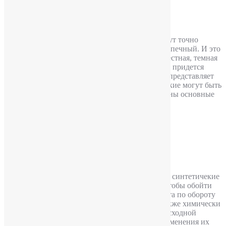
Основные виды наркотиков
Опубликовал
YuriPakin
Часто родители, обращаясь за помощью, не могут точно
сказать, что же собственно употребляет их подопечный. И это
понятно. Для них это новая, совершенно неизвестная, темная
сторона жизни. Но им не обойтись без того, что придется
вникнуть в нее, знать с чем боремся, что собой представляет
противник, в чем заключается суть борьбы и какие могут быть
результаты этой борьбы. В данной статье описаны основные
виды наркотиков.
Подробнее
Дизайнерские наркотики
Опубликовал
YuriPakin
Дизайнерские наркотики — это психоактивные синтетичекие
вещества, которые разрабатываются для того, чтобы обойти
действующее законодательство в области запрета по обороту
наркотических препаратов. К ним относятся также химически
созданные заменители наркотических веществ сходной
фармацевтической группы, созданные путем изменения их