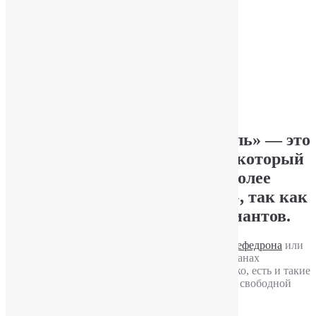
химической структуры.
Подробнее
Осторожно — наркотик «соль».
Опубликовал
YuriPakin
Синтетический наркотик «соль»
— это
мелкоструктурный порошок, который
обычно вдыхают или курят. Более
правильно говорить — «соли», так как
их существует множество вариантов.
Наркотические соли являются производными
мефедрона
или
его аналогов. См.
ПОДРОБНЕЕ
. Во многих странах
официально запрещен законодательством, однако, есть и такие
государства, где подобные наркотики имеется в свободной
продаже.