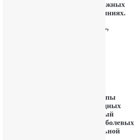
невропатических болях, тревожных
расстройствах и других состояниях.
Может вызывать зависимость,
требующую лечения.
Подробнее
Налбуфин — зависимость и лечение
Опубликовал
YuriPakin
Налбуфин — анальгетик группы
агонистов-антагонистов опоидных
рецепторов. Как лекарственный
препарат, устраняет передачу болевых
импульсов на уровне центральной
нервной системы.