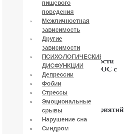
обострения.
пищевого
поведения
Подробнее
Межличностная
Лечение кокаиновой зависимости
зависимость
Другие
Опубликовал
YuriPakin
зависимости
ПСИХОЛОГИЧЕСКИЕ
Лечение кокаиновой зависимости
ДИСФУНКЦИИ
осуществляется в клинике АТОС с
Депрессии
широким комплексом
Фобии
фармакологических,
Стрессы
психотерапевтических,
нейрофизиологических и
Эмоциональные
физиотерапевтических мероприятий
срывы
Нарушение сна
Подробнее
Синдром
Лечение метадоновой зависимости