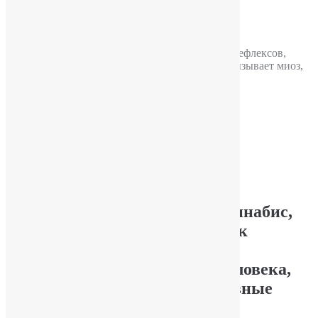
Налбуфин приводит к торможению условных рефлексов,
оказывает выраженное седативное действие, вызывает миоз,
дисфорию, возбуждение рвотного центра.
Подробнее
Лечение зависимости от марихуаны
Опубликовал
YuriPakin
Употребление марихуаны (каннабис,
конопля, «травка») приводит к
негативным изменениям в
эмоциональном состоянии человека,
нарушается память, когнитивные
способности.