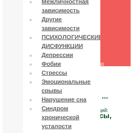
Межличностная
поведения
зависимость
Межличностная зависимость
Другие зависимости
Другие
ПСИХОЛОГИЧЕСКИЕ
ДИСФУНКЦИИ
зависимости
Депрессии
ПСИХОЛОГИЧЕСКИЕ
Фобии
Стрессы
ДИСФУНКЦИИ
Эмоциональные срывы
Нарушение сна
Депрессии
Синдром хронической усталости
Фобии
Другие психологические дисфункции
Контакты
Стрессы
Эмоциональные
срывы
Лечение зависимостей:
алко, нарко, игро ...
Нарушение сна
Синдром
и психологических дисфункций:
депрессии, стрессы,
хронической
фобии ...
усталости