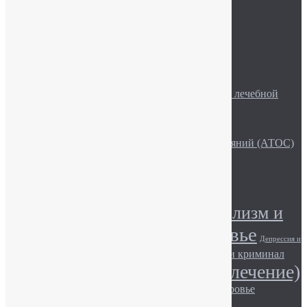
Статьи и новости
Стрессы
Фобии
Эмоциональные срывы
Рекомендуемое
Описание рубрики «Актуальные вопросы лечебной
практики»
Эмоции и волновая активность мозга
Лекційно-просвітницька робота
Семья и Активная Терапия Особых Состояний (АТОС)
Алкоголь и сила воли
Метки
Алкоголизм (лечение)
Алкоголизм и
Алкоголь и здоровье
общество
Депрессия и
Игромания и здоровье
Игромания и криминал
общество
Наркомания (лечение)
Игромания и общество.
Наркотики и здоровье
Наркомания и общество
Наркотики и закон
Описание наркотиков