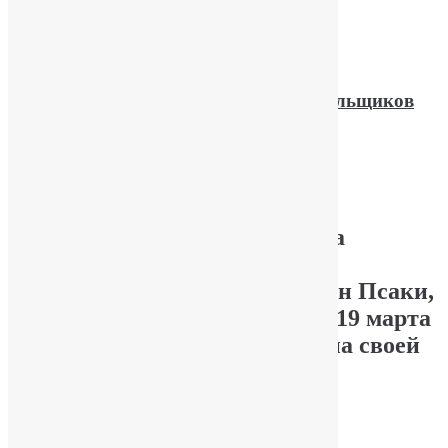
Подробнее
США. В Белом доме увольняют курильщиков
марихуаны.
Опубликовал
YuriPakin
Пять сотрудников Белого дома
уволены из-за употребления
марихуаны — сообщила Джейн Псаки,
пресс-секретарь Белого дома, 19 марта
2021 г. Об этом она написала на своей
странице в Твиттере.
Подробнее