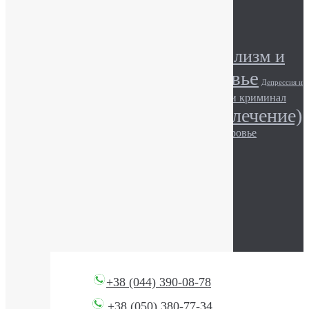
Метки
Алкоголизм (лечение)
Алкоголизм и
Алкоголь и здоровье
общество
Депрессия и
Игромания и здоровье
Игромания и криминал
общество
Наркомания (лечение)
Игромания и общество.
Наркотики и здоровье
Наркомания и общество
Наркотики и закон
Описание наркотиков
© АТОС, 2017
+38 (044) 390-08-78
+38 (050) 380-77-34