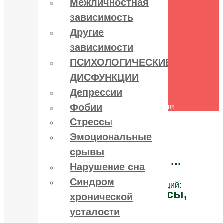
Межличностная
поведения
зависимость
Межличностная зависимость
Другие зависимости
Другие
ПСИХОЛОГИЧЕСКИЕ
ДИСФУНКЦИИ
зависимости
Депрессии
ПСИХОЛОГИЧЕСКИЕ
Фобии
Стрессы
ДИСФУНКЦИИ
Эмоциональные срывы
Нарушение сна
Депрессии
Синдром хронической усталости
Фобии
Другие психологические дисфункции
Контакты
Стрессы
Эмоциональные
срывы
Лечение зависимостей:
алко, нарко, игро ...
Нарушение сна
Синдром
и психологических дисфункций:
депрессии, стрессы,
хронической
фобии ...
усталости