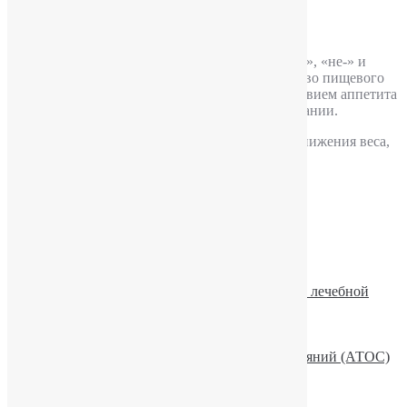
Опубликовал
YuriPakin
Анорексия
(лат.
.
anorexia
) (от греч., ἀν- — «без-», «не-» и
ὄρεξις — «позыв к еде, аппетит») — расстройство пищевого
поведения, характеризующееся полным отсутствием аппетита
при объективной потребности организма в питании.
Чаще всего – это следствие преднамеренного снижения веса,
вызываемого пациентом в целях похудения или
профилактики набора лишнего веса.
Подробнее
1
2
>
Рекомендуемое
Описание рубрики «Актуальные вопросы лечебной
практики»
Эмоции и волновая активность мозга
Лекційно-просвітницька робота
Семья и Активная Терапия Особых Состояний (АТОС)
Алкоголь и сила воли