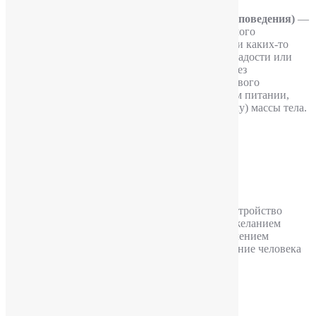
Пищевая зависимость (нарушение пищевого поведения)
—
одна из самых распространенных форм зависимого
поведения. Проявляется либо в злоупотреблении каких-то
«любимых» продуктов или блюд (чаще всего сладости или
мучные изделия), либо в чрезмерном питании без
определенных предпочтений. Нарушение пищевого
поведения может выражаться и в недостаточном питании,
которое ведет к снижению (иногда критическому) массы тела.
Подробнее
Булимия
Опубликовал
YuriPakin
Булимия (нервная булимия, кинорексия) — расстройство
пищевого поведения, связанное с навязчивым желанием
съесть как можно больше в сочетании со стремлением
сохранить существующий вес. При этом поведение человека
носит характер пищевой зависимости.
Подробнее
Анорексия