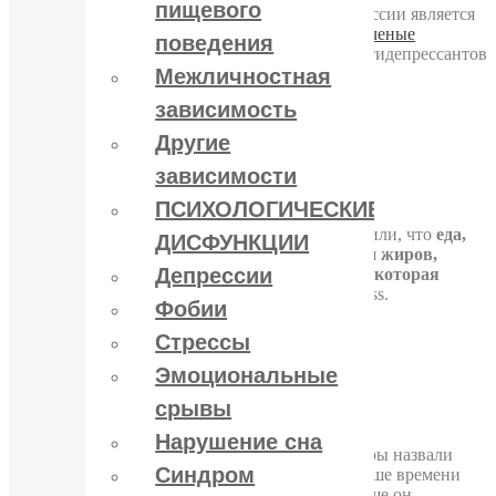
пищевого
Одним из эффективных методов лечения депрессии является
прием антидепрессантов. Однако
британские ученые
поведения
обнаружили
, что длительное использование антидепрессантов
может привести к набору лишнего веса.
Межличностная
зависимость
Подробнее
Другие
Неожиданный вред фастфуда
зависимости
Опубликовал
YuriPakin
ПСИХОЛОГИЧЕСКИЕ
Специалисты Боннского университета установили, что
еда,
ДИСФУНКЦИИ
содержащая большое количество углеводов и жиров,
Депрессии
провоцирует реакцию организма сродни той, которая
возникает при инфекциях
, пишет MedicalXpress.
Фобии
Подробнее
Стрессы
Детское ожирение
Эмоциональные
срывы
Опубликовал
YuriPakin
Нарушение сна
Ожирение может начинаться в детстве. Педиатры назвали
Синдром
главную причину детского ожирения. Чем больше времени
ребенок проводит перед телевизором, тем больше он