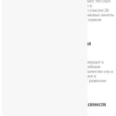
Человек чувствует себя сытым дольше, если думает, что съел
много. Это показало исследование, проведенное в
Университете Шеффилд Холлэм. В нем приняли участие 26
человек. В два разных утра участники ели одинаковые омлеты
из трех яиц. Однако добровольцы думали, что в первом
омлете было два яйца, а во втором — четыре.
Подробнее
Недостаток сна как причина ожирения
Опубликовал
YuriPakin
Нехватка сна изменяет активность мозга, что приводит к
усилению голода и непреодолимой тяге к калорийным
продуктам. По мнению ученых, именно низкое качество сна и
уменьшение его продолжительности, наблюдаемое в
индустриализированных странах, способствуют развитию
эпидемии ожирения, пишут Sky News.
Подробнее
Причины и механизмы пищевой зависимости
Опубликовал
YuriPakin