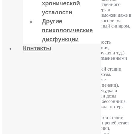
хронической
продолжает возрастать. Помимо утраты количественного
контроля при приеме алкоголя, происходит потеря и
усталости
ситуационного контроля, т.е. прием алкоголя возможен даже в
недопустимой ситуации. Основной синдром алкоголизма
Другие
второй стадии – это похмельный или абстинентный синдром,
психологические
характеризующийся достаточно выраженными
соматическими, вегетативными, психическими
дисфункции
расстройствами (сниженное настроение, потливость
сердцебиение, повышение артериального давления,
Контакты
отсутствие аппетита, тошнота, жажда, дрожь в руках и т.д.).
Алкоголизм второй стадии также проявляется измененными
форами опьянения: запоями, постоянным или
перемежающимся пьянством. Во второй и третьей стадии
алкоголизма могут появляться алкогольные психозы.
Наиболее опасно поражение внутренних органов:
хронический алкогольный гепатит (воспаление печени),
цирроз печени, развивается язвенная болезнь желудка и
двенадцатиперстной кишки. При не поступлении дозы
алкоголя возникают психические расстройства, бессонница
или кошмарные сновидения, головная боль, жажда, потеря
аппетита, мышечная дрожь.
ТРЕТЬЯ СТАДИЯ – деградации личности. На этой стадии
алкоголик становится безразличным к близким, пренебрегает
самыми элементарными правилами морали и этики,
равнодушно относится к своему поведению. У него