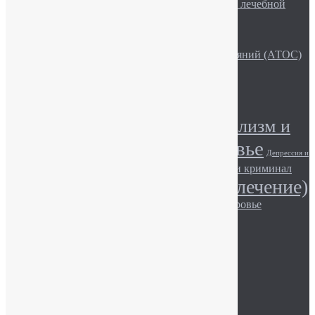
Описание рубрики «Актуальные вопросы лечебной
практики»
Эмоции и волновая активность мозга
Лекційно-просвітницька робота
Семья и Активная Терапия Особых Состояний (АТОС)
Алкоголь и сила воли
Метки
Алкоголизм (лечение)
Алкоголизм и
Алкоголь и здоровье
общество
Депрессия и
Игромания и здоровье
Игромания и криминал
общество
Наркомания (лечение)
Игромания и общество.
Наркотики и здоровье
Наркомания и общество
Наркотики и закон
Описание наркотиков
© АТОС, 2017