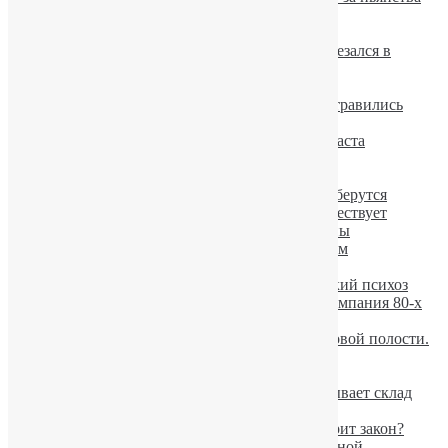
родителей
В Европе царит спонтанный алкоголизм
Алкогольные казусы: пьяный водитель врезался в
билборд «Алкоголь выносит мозг»
Соцсети делают людей алкоголиками
В Черкасской области двое школьников отравились
алкоголем
Алкогольный психоз у лиц молодого возраста
Барсук-алкоголик лежал на дороге
Женский алкоголизм значительно вырос.
Пьяные провалы после запоя: откуда они берутся
Умеренного потребления алкоголя не существует
Лечение алкоголизма при помощи вакцины
В столице вырос подростковый алкоголизм
Допустимая норма алкоголя в крови
Осложнения при алкоголизме: Корсаковский психоз
Горбачев признал, что антиалкогольная кампания 80-х
была его ошибкой
Употребление алкоголя вызывает рак ротовой полости.
В Румынии появились дорожные знаки,
предупреждающие о пьяных пешеходах
Вероятность развития алкоголизма показывает склад
характера в детстве
Проверка водителя на алкоголь. Что говорит закон?
Певица Аврил Лавин лечится от алкогольной