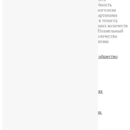
ухудшается память, снижается интеллект. Способность
принимать большие дозы алкоголя исчезает. Алкоголизм
третьей стадии характеризуется измененными картинами
опьянения (алкоголик превращается из буйного в тихого).
Потеря количественного контроля после небольших количеств
алкоголя рюмки водки или вина, кружки пива. Похмельный
синдром возникает после приема небольшого количества
спиртных напитков. Для третьей стадии алкоголизма
характерна алкогольная деградация личности.
Алкоголизм
,
Статьи и новости
Алкоголизм и общество
Читайте также:
Алкоголь и сила воли
Запойный кризис. Шаги решения.
Профилактика рецидивов при зависимостях
Детоксикация в лечении алкоголизма.
ПРАВИЛА: до и после кодирования
Если говорят, что «Ничего не помогает»
Депрессия и алкоголь. Связи и последствия.
Как прервать запой
Когда и как осуществлять вывод из запоя
Можно ли вылечить алкоголизм