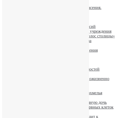
Алкогольная интоксикация
Если пациент не хочет лечиться. Шаги спасения.
Лечение алкоголизма шаг за шагом
«Горячка белая»
Компульсивное влечение к алкоголю
«Звездный путь» из зависимости и депрессий
Реабилитационные центры – не лечебные учреждения
Юрий Пакин про алкоголизм на радио «Голос столицы»
Бен Аффлек проходит лечение алкоголизма
Алкоголь-оружие геноцида
Китайцы показывают путь успешного лечения
алкоголизма
Описание алкоголизма в Международной
классификации болезней (МКБ-10)
Аэробика и питание при лечении зависимостей
Алкоголь — главный враг диеты
В Техасе пьяный автомобилист осужден пожизненно
Алкогольный амнестический синдром
Мужской алкоголизм — причины.
Физкультура не помогает избавиться от похмелья
Алкоголь повышает риск развития рака
Мать с проблемой алкоголизма родила пьяную дочь
Алкоголь тормозит образование новых нервных клеток
Как Буш «завязал» с алкоголем?
Чрезмерное употребление алкоголя приводит к