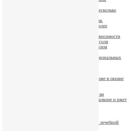
зависимости
Пьяные оленеводы из тайги разгромили несколько
квартир
В Финляндии падает потребление алкоголя.
Ученые: пьяный мужчина ощущает себя более
сексуальным
Новые шансы для лечения алкогольной зависимости
Опасность умеренного употребления алкоголя
Украинцев травят не качественным алкоголем
Факторы вызывающие похмелье
Пивной алкоголизм в Украине достиг национальных
масштабов
Алкоголизм: варианты классификации.
Употребление алкоголя старит организм
Пьяного авиапассажира высадили на острове в океане
10 мифов об употреблении алкоголя
Симптомы и лечение алкоголизма
Просмотр фильмов провоцирует алкоголизм
Гримассы алкоголизма — конь живет на балконе и ржет
Рекомендуемое
Описание рубрики «Актуальные вопросы лечебной
практики»