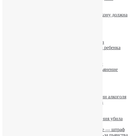
разрушению легких
Алкоголь моментально меняет мозг
Проверка водителя на алкоголь: как по закону должна
проводиться экспертиза
Красное вино: есть и польза.
Лечение алкогольного гепатита
Кодирование при алкоголизме
Лечение алкоголизма: надежность методов
Алкогольное отравление новорожденного ребенка
Раскодировка от алкоголя
Побороть пьянство поможет плетка
Выведение из запоя, устранение похмелья
Кофе способен усиливать алкогольное опьянение
Похмелье
Запой
Принудительное лечение алкоголизма.
Ученые установили причины пьянства
Женщины догоняют мужчин в потреблении алкоголя
Лечение алкоголизма на дому: за и против
Если алкоголик не хочет лечиться
Пьяная мать забыла младенца на улице
Лошадь в состоянии алкогольного опьянения убила
мужчину
Пьете слабоалкогольные напитки на улице — штраф
В России 11-летний мальчик повесился из-за пьянства