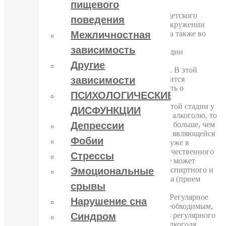
пищевого
алкоголиков.
Психологи уверяют, что истоки юношеского и детского
поведения
алкоголизма необходимо искать в социальном окружении
молодых людей, в их семье, друзьях, знакомых, а также во
Межличностная
внутреннем мире зависимых подростков.
зависимость
Клиническое определение алкоголизма. Три стадии
алкогольной зависимости
Другие
ПЕРВАЯ СТАДИЯ – психической зависимости. В этой
начальной стадии алкоголь для человека становится
зависимости
постоянно необходимым средством, чтобы забыть о
ПСИХОЛОГИЧЕСКИЕ
неприятностях и невзгодах, облегчить контакт с
окружающими, эмоционально разгрузиться. В этой стадии у
ДИСФУНКЦИИ
человека понижается порог чувствительности к алкоголю, то
есть для опьянения ему требуется доза в 2-3 раза больше, чем
Депрессии
прежде. Постепенно исчезает рвотный рефлекс, являющейся
Фобии
защитным механизмом организма. Алкоголизм уже в
начальной стадии характеризуется утратой количественного
Стрессы
контроля при приеме алкоголя, когда человек не может
остановиться после приема определенной дозы спиртного и
Эмоциональные
начинает пить дальше; изменение форм пьянства (прием
срывы
алкоголя в течение нескольких дней подряд).
ВТОРАЯ СТАДИЯ – физической зависимости. Регулярное
Нарушение сна
поступление алкоголя в организм становится необходимым,
человек не способен нормально действовать без регулярного
Синдром
его поступления. Переносимость высоких доз алкоголя