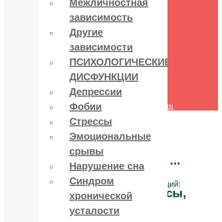
Межличностная
поведения
зависимость
Межличностная зависимость
Другие зависимости
Другие
ПСИХОЛОГИЧЕСКИЕ
ДИСФУНКЦИИ
зависимости
Депрессии
ПСИХОЛОГИЧЕСКИЕ
Фобии
Стрессы
ДИСФУНКЦИИ
Эмоциональные срывы
Нарушение сна
Депрессии
Синдром хронической усталости
Фобии
Другие психологические дисфункции
Контакты
Стрессы
Эмоциональные
срывы
Лечение зависимостей:
алко, нарко, игро ...
Нарушение сна
Синдром
и психологических дисфункций:
депрессии, стрессы,
хронической
фобии ...
усталости