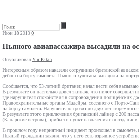
Июн
18
2013
0
Пьяного авиапассажира высадили на ос
Опубликовал
YuriPakin
Интересным образом наказали сотрудники британской авиакомп
дебош на борту самолета. Пьяного хулигана высадили на порт
Сообщается, что 53-летний британец начал вести себя вызывающ
В результате он настолько довел экипаж, что пилот совершил 
где нарушителя спокойствия в сопровождении полицейских дос
Правоохранительные органы Мадейры, соседнего с Порто-Сант
на борту самолета. Нарушителю грозит до двух лет тюремного 
В результате этого приключения британский лайнер с 200 пасс
(Канарские острова), прибыл в пункт назначения с опозданием н
В прошлом году неприятный инцидент произошел в самолете,
Пьяный гражданин заявил, что у него есть взрывное устройство