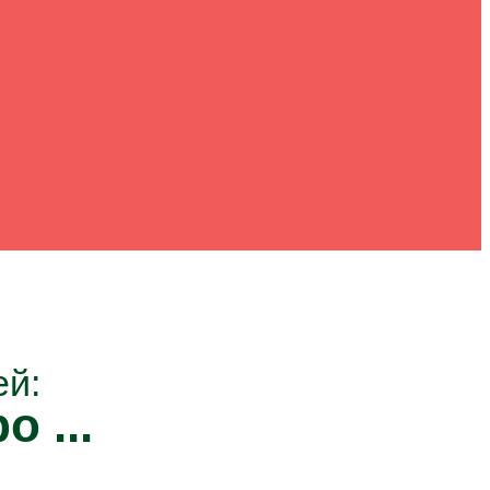
ей:
о ...