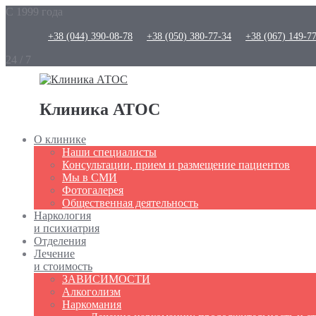
С 1999 года
+38 (044) 390-08-78
+38 (050) 380-77-34
+38 (067) 149-7
24 / 7
Клиника АТОС
О клинике
Наши специалисты
Консультации, прием и размещение пациентов
Мы в СМИ
Фотогалерея
Общественная деятельность
Наркология
и психиатрия
Отделения
Лечение
и стоимость
ЗАВИСИМОСТИ
Алкоголизм
Наркомания