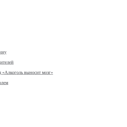
ину
дителей
д «Алкоголь выносит мозг»
олем