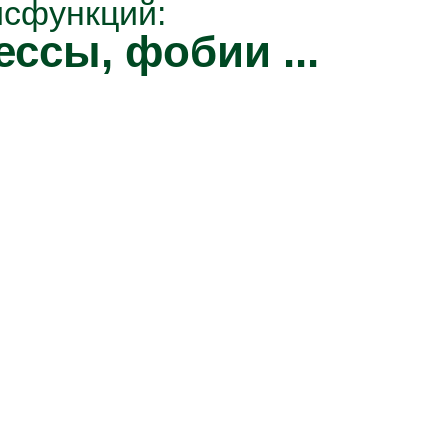
исфункций:
ессы, фобии ...