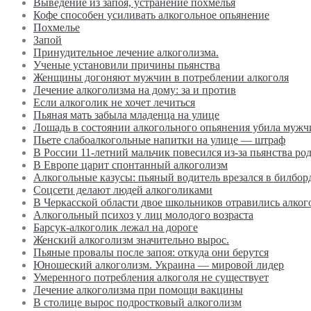
Выведение из запоя, устранение похмелья
Кофе способен усиливать алкогольное опьянение
Похмелье
Запой
Принудительное лечение алкоголизма.
Ученые установили причины пьянства
Женщины догоняют мужчин в потреблении алкоголя
Лечение алкоголизма на дому: за и против
Если алкоголик не хочет лечиться
Пьяная мать забыла младенца на улице
Лошадь в состоянии алкогольного опьянения убила мужч
Пьете слабоалкогольные напитки на улице — штраф
В России 11-летний мальчик повесился из-за пьянства ро
В Европе царит спонтанный алкоголизм
Алкогольные казусы: пьяный водитель врезался в билбор
Соцсети делают людей алкоголиками
В Черкасской области двое школьников отравились алког
Алкогольный психоз у лиц молодого возраста
Барсук-алкоголик лежал на дороге
Женский алкоголизм значительно вырос.
Пьяные провалы после запоя: откуда они берутся
Юношеский алкоголизм. Украина — мировой лидер
Умеренного потребления алкоголя не существует
Лечение алкоголизма при помощи вакцины
В столице вырос подростковый алкоголизм