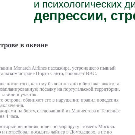
и психологических д
депрессии, стр
трове в океане
ании Monarch Airlines пассажира, устроившего пьяный
угальском острове Порто-Санто, сообщает BBC.
е после того, как ему было отказано в бутылке алкоголя.
незапланированную посадку на португальской территории,
тавили в участок.
о острова, обвиняют его в нарушении правил поведения
заключения.
ажирами на борту, следовавший из Манчестера в Тенерифе
а 4 часа.
 который выполнял полет по маршруту Тюмень-Москва.
 и потребовал посадить лайнер в Домодедово, а не во