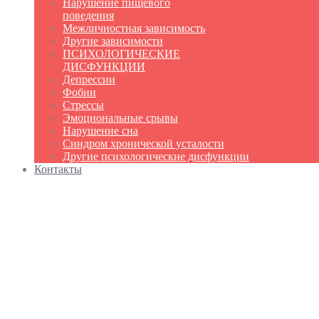
Нарушение пищевого
поведения
Межличностная зависимость
Другие зависимости
ПСИХОЛОГИЧЕСКИЕ
ДИСФУНКЦИИ
Депрессии
Фобии
Стрессы
Эмоциональные срывы
Нарушение сна
Синдром хронической усталости
Другие психологические дисфункции
Контакты