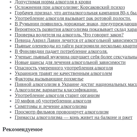
Допустимая норма алкоголя в крови
Осложнения при алкоголизме: Корсаковский психоз
Горбачев признал, что антиалкогольная кампания 80-х бы
Употребление алкоголя вызывает рак ротовой полости.
В Румынии появились дорожные знаки, предупреждающи
Вероятность развития алкоголизма показывает склад хара
Проверка водителя на алкоголь. Что говорит закон?
Певица Аврил Лавин лечится от алкогольной зависимост
Пьяные оленеводы из тайги разгромили несколько кварт
В Финляндии падает потребление алкоголя.
Ученые: пьяный мужчина ощущает себя более сексуальн
Новые шансы для лечения алкогольной зависимости
Опасность умеренного употребления алкоголя
Украинцев травят не качественным алкоголем
Факторы вызывающие похмелье
Пивной алкоголизм в Украине достиг национальных мас
Алкоголизм: варианты классификации.
Употребление алкоголя старит организм
10 мифов об употреблении алкоголя
Симптомы и лечение алкоголизма
Просмотр фильмов провоцирует алкоголизм
Гримассы алкоголизма — конь живет на балконе и ржет
Рекомендуемое