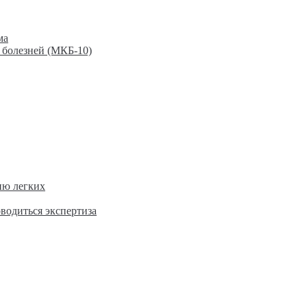
ма
 болезней (МКБ-10)
ию легких
оводиться экспертиза