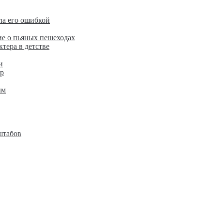
ла его ошибкой
е о пьяных пешеходах
ктера в детстве
и
ир
ым
штабов