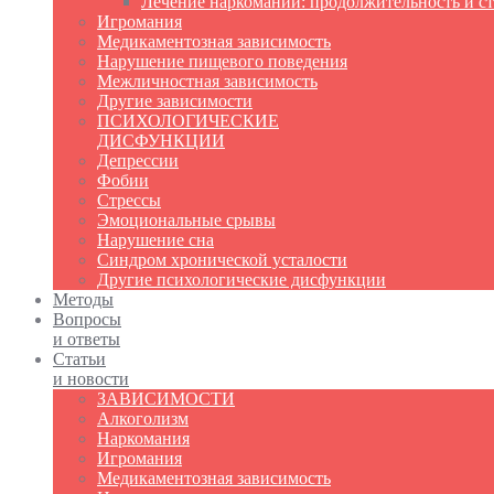
Лечение наркомании: продолжительность и с
Игромания
Медикаментозная зависимость
Нарушение пищевого поведения
Межличностная зависимость
Другие зависимости
ПСИХОЛОГИЧЕСКИЕ
ДИСФУНКЦИИ
Депрессии
Фобии
Стрессы
Эмоциональные срывы
Нарушение сна
Синдром хронической усталости
Другие психологические дисфункции
Методы
Вопросы
и ответы
Статьи
и новости
ЗАВИСИМОСТИ
Алкоголизм
Наркомания
Игромания
Медикаментозная зависимость