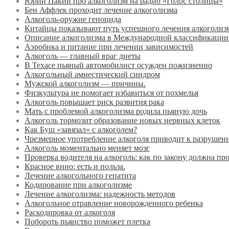
Юрий Пакин про алкоголизм на радио «Голос столицы»
Бен Аффлек проходит лечение алкоголизма
Алкоголь-оружие геноцида
Китайцы показывают путь успешного лечения алкоголиз
Описание алкоголизма в Международной классификации
Аэробика и питание при лечении зависимостей
Алкоголь — главный враг диеты
В Техасе пьяный автомобилист осужден пожизненно
Алкогольный амнестический синдром
Мужской алкоголизм — причины.
Физкультура не помогает избавиться от похмелья
Алкоголь повышает риск развития рака
Мать с проблемой алкоголизма родила пьяную дочь
Алкоголь тормозит образование новых нервных клеток
Как Буш «завязал» с алкоголем?
Чрезмерное употребление алкоголя приводит к разрушен
Алкоголь моментально меняет мозг
Проверка водителя на алкоголь: как по закону должна пр
Красное вино: есть и польза.
Лечение алкогольного гепатита
Кодирование при алкоголизме
Лечение алкоголизма: надежность методов
Алкогольное отравление новорожденного ребенка
Раскодировка от алкоголя
Побороть пьянство поможет плетка