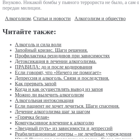
Внуково. Никакой бомбы у пьяного террориста не было, а сам 
передан милиции.
Алкоголизм
,
Статьи и новости
Алкоголизм и общество
Читайте также:
Алкоголь и сила воли
Запойный кризис. Шаги решения.
Профилактика рецидивов при зависимостях
Детоксикация в лечении алкоголизма.
ПРАВИЛА: до и после кодирования
Если говорят, что «Ничего не помогает»
Депрессия и алкоголь. Связи и последствия.
Как прервать запой
Когда и как осуществлять вывод из запоя
Можно ли вылечить алкоголизм
Алкогольная интоксикация
Если пациент не хочет лечиться. Шаги спасения.
Лечение алкоголизма шаг за шагом
«Горячка белая»
Компульсивное влечение к алкоголю
«Звездный путь» из зависимости и депрессий
Реабилитационные центры – не лечебные учреждения