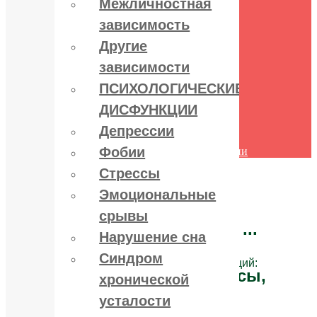
Межличностная
поведения
зависимость
Межличностная зависимость
Другие зависимости
Другие
ПСИХОЛОГИЧЕСКИЕ
ДИСФУНКЦИИ
зависимости
Депрессии
ПСИХОЛОГИЧЕСКИЕ
Фобии
Стрессы
ДИСФУНКЦИИ
Эмоциональные срывы
Нарушение сна
Депрессии
Синдром хронической усталости
Фобии
Другие психологические дисфункции
Контакты
Стрессы
Эмоциональные
срывы
Лечение зависимостей:
алко, нарко, игро ...
Нарушение сна
Синдром
и психологических дисфункций:
депрессии, стрессы,
хронической
фобии ...
усталости