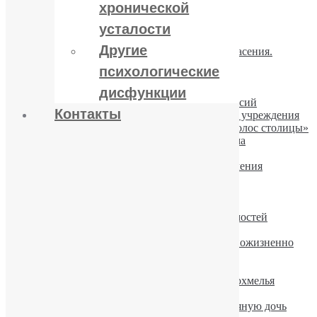
Как прервать запой
хронической
Когда и как осуществлять вывод из запоя
Можно ли вылечить алкоголизм
усталости
Алкогольная интоксикация
Другие
Если пациент не хочет лечиться. Шаги спасения.
Лечение алкоголизма шаг за шагом
психологические
«Горячка белая»
Компульсивное влечение к алкоголю
дисфункции
«Звездный путь» из зависимости и депрессий
Контакты
Реабилитационные центры – не лечебные учреждения
Юрий Пакин про алкоголизм на радио «Голос столицы»
Бен Аффлек проходит лечение алкоголизма
Алкоголь-оружие геноцида
Китайцы показывают путь успешного лечения
алкоголизма
Описание алкоголизма в Международной
классификации болезней (МКБ-10)
Аэробика и питание при лечении зависимостей
Алкоголь — главный враг диеты
В Техасе пьяный автомобилист осужден пожизненно
Алкогольный амнестический синдром
Мужской алкоголизм — причины.
Физкультура не помогает избавиться от похмелья
Алкоголь повышает риск развития рака
Мать с проблемой алкоголизма родила пьяную дочь