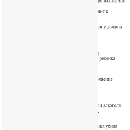
Алкоголь тормозит образование новых нервных клеток
Как Буш «завязал» с алкоголем?
Чрезмерное употребление алкоголя приводит к
разрушению легких
Алкоголь моментально меняет мозг
Проверка водителя на алкоголь: как по закону должна
проводиться экспертиза
Красное вино: есть и польза.
Лечение алкогольного гепатита
Кодирование при алкоголизме
Лечение алкоголизма: надежность методов
Алкогольное отравление новорожденного ребенка
Раскодировка от алкоголя
Побороть пьянство поможет плетка
Выведение из запоя, устранение похмелья
Кофе способен усиливать алкогольное опьянение
Похмелье
Запой
Принудительное лечение алкоголизма.
Ученые установили причины пьянства
Женщины догоняют мужчин в потреблении алкоголя
Лечение алкоголизма на дому: за и против
Если алкоголик не хочет лечиться
Пьяная мать забыла младенца на улице
Лошадь в состоянии алкогольного опьянения убила