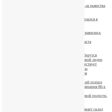
мужчину
В России 11-летний мальчик повесился из-за пьянства
родителей
В Европе царит спонтанный алкоголизм
Алкогольные казусы: пьяный водитель врезался в
билборд «Алкоголь выносит мозг»
Соцсети делают людей алкоголиками
В Черкасской области двое школьников отравились
алкоголем
Алкогольный психоз у лиц молодого возраста
Барсук-алкоголик лежал на дороге
Женский алкоголизм значительно вырос.
Пьяные провалы после запоя: откуда они берутся
Юношеский алкоголизм. Украина — мировой лидер
Умеренного потребления алкоголя не существует
Лечение алкоголизма при помощи вакцины
В столице вырос подростковый алкоголизм
Допустимая норма алкоголя в крови
Осложнения при алкоголизме: Корсаковский психоз
Горбачев признал, что антиалкогольная кампания 80-х
была его ошибкой
Употребление алкоголя вызывает рак ротовой полости.
В Румынии появились дорожные знаки,
предупреждающие о пьяных пешеходах
Вероятность развития алкоголизма показывает склад