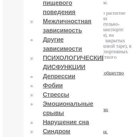
пищевого
слабоалкогольные напитки несовершеннолетним.
поведения
Как известно, с 11 февраля в Украине запрещено распитие
пива в скверах, парках, на улицах, в учреждениях
Межличностная
здравоохранения, культуры, учебных и образовательно-
воспитательных учреждениях, общественном транспорте
зависимость
(включая транспорт международного сообщения), на
Другие
остановках транспорта, в подземных переходах, закрытых
спортивных сооружениях (кроме пива в пластиковой таре), в
зависимости
лифтах и таксофонах, на детских площадках, в спортивных
сооружениях, помещениях органов власти и местного
ПСИХОЛОГИЧЕСКИЕ
самоуправления и других госучреждениях.
ДИСФУНКЦИИ
Алкоголизм
,
Статьи и новости
Алкоголизм и общество
Депрессии
Читайте также:
Фобии
Стрессы
Алкоголь и сила воли
Эмоциональные
Запойный кризис. Шаги решения.
Профилактика рецидивов при зависимостях
срывы
Детоксикация в лечении алкоголизма.
ПРАВИЛА: до и после кодирования
Нарушение сна
Если говорят, что «Ничего не помогает»
Синдром
Депрессия и алкоголь. Связи и последствия.