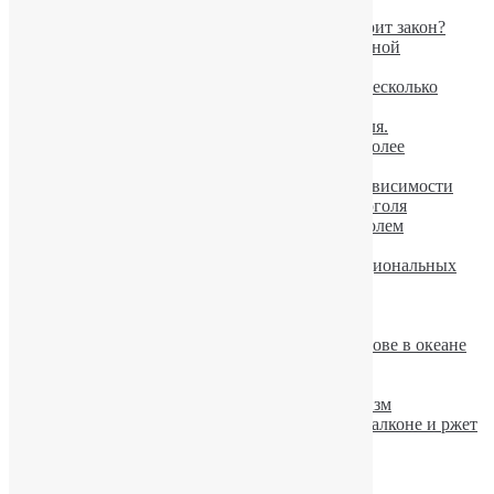
характера в детстве
Проверка водителя на алкоголь. Что говорит закон?
Певица Аврил Лавин лечится от алкогольной
зависимости
Пьяные оленеводы из тайги разгромили несколько
квартир
В Финляндии падает потребление алкоголя.
Ученые: пьяный мужчина ощущает себя более
сексуальным
Новые шансы для лечения алкогольной зависимости
Опасность умеренного употребления алкоголя
Украинцев травят не качественным алкоголем
Факторы вызывающие похмелье
Пивной алкоголизм в Украине достиг национальных
масштабов
Алкоголизм: варианты классификации.
Употребление алкоголя старит организм
Пьяного авиапассажира высадили на острове в океане
10 мифов об употреблении алкоголя
Симптомы и лечение алкоголизма
Просмотр фильмов провоцирует алкоголизм
Гримассы алкоголизма — конь живет на балконе и ржет
Рекомендуемое