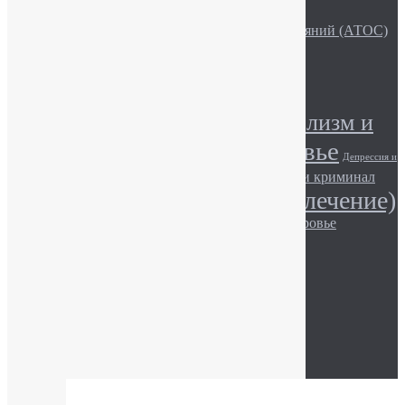
Лекційно-просвітницька робота
Семья и Активная Терапия Особых Состояний (АТОС)
Алкоголь и сила воли
Метки
Алкоголизм (лечение)
Алкоголизм и
Алкоголь и здоровье
общество
Депрессия и
Игромания и здоровье
Игромания и криминал
общество
Наркомания (лечение)
Игромания и общество.
Наркотики и здоровье
Наркомания и общество
Наркотики и закон
Описание наркотиков
© АТОС, 2017