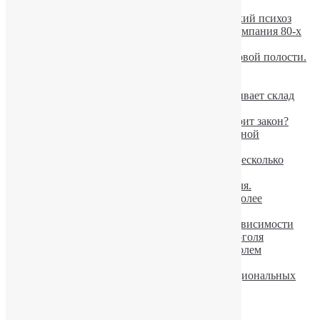
Допустимая норма алкоголя в крови
Осложнения при алкоголизме: Корсаковский психоз
Горбачев признал, что антиалкогольная кампания 80-х
была его ошибкой
Употребление алкоголя вызывает рак ротовой полости.
В Румынии появились дорожные знаки,
предупреждающие о пьяных пешеходах
Вероятность развития алкоголизма показывает склад
характера в детстве
Проверка водителя на алкоголь. Что говорит закон?
Певица Аврил Лавин лечится от алкогольной
зависимости
Пьяные оленеводы из тайги разгромили несколько
квартир
В Финляндии падает потребление алкоголя.
Ученые: пьяный мужчина ощущает себя более
сексуальным
Новые шансы для лечения алкогольной зависимости
Опасность умеренного употребления алкоголя
Украинцев травят не качественным алкоголем
Факторы вызывающие похмелье
Пивной алкоголизм в Украине достиг национальных
масштабов
Алкоголизм: варианты классификации.
Употребление алкоголя старит организм