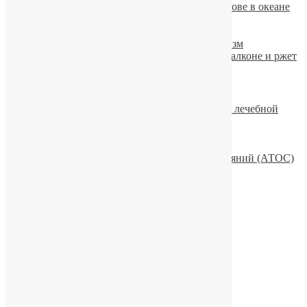
Пьяного авиапассажира высадили на острове в океане
10 мифов об употреблении алкоголя
Симптомы и лечение алкоголизма
Просмотр фильмов провоцирует алкоголизм
Гримассы алкоголизма — конь живет на балконе и ржет
Рекомендуемое
Описание рубрики «Актуальные вопросы лечебной
практики»
Эмоции и волновая активность мозга
Лекційно-просвітницька робота
Семья и Активная Терапия Особых Состояний (АТОС)
Алкоголь и сила воли
Рубрики
Актуальные вопросы лечебной практики
Алкоголизм
Депрессии
Другие зависимости
Другие психологические дисфункции
Зависимости
Игромания