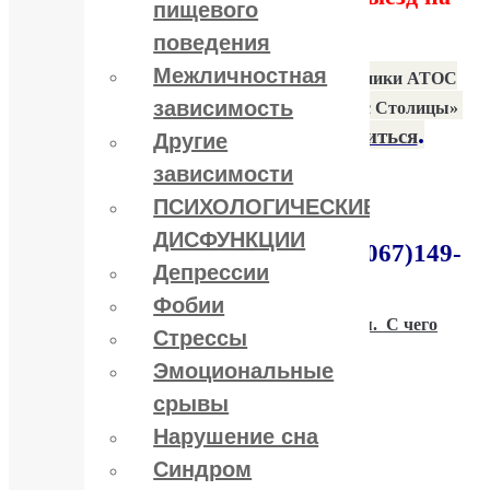
пищевого
дом.
поведения
Межличностная
См. ВИДЕО —
руководитель Клиники АТОС
зависимость
профессор Ю.В.Пакин на радио «Голос Столицы»
.
Если пациент не желает лечиться
Другие
зависимости
ПСИХОЛОГИЧЕСКИЕ
Круглосуточные телефонные линии в Киеве:
ДИСФУНКЦИИ
(044) 430-7759, (050)380-7734, (067)149-
Депрессии
7799; (093)170-3459
Фобии
См. также:
Если алкоголик не хочет лечиться. С чего
Стрессы
начать?
Эмоциональные
срывы
Алкоголизм
Алкоголизм (лечение)
Нарушение сна
Читайте также:
Синдром