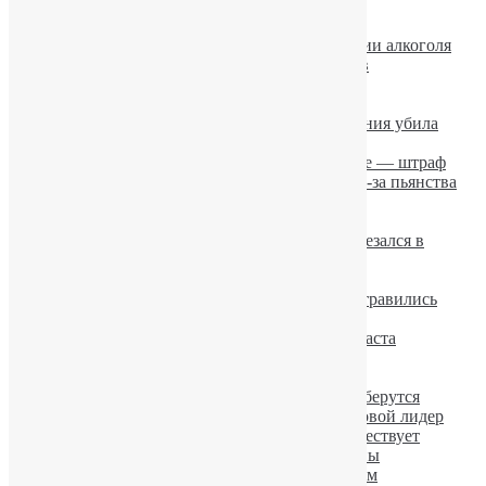
Запой
Ученые установили причины пьянства
Женщины догоняют мужчин в потреблении алкоголя
Лечение алкоголизма на дому: за и против
Если алкоголик не хочет лечиться
Пьяная мать забыла младенца на улице
Лошадь в состоянии алкогольного опьянения убила
мужчину
Пьете слабоалкогольные напитки на улице — штраф
В России 11-летний мальчик повесился из-за пьянства
родителей
В Европе царит спонтанный алкоголизм
Алкогольные казусы: пьяный водитель врезался в
билборд «Алкоголь выносит мозг»
Соцсети делают людей алкоголиками
В Черкасской области двое школьников отравились
алкоголем
Алкогольный психоз у лиц молодого возраста
Барсук-алкоголик лежал на дороге
Женский алкоголизм значительно вырос.
Пьяные провалы после запоя: откуда они берутся
Юношеский алкоголизм. Украина — мировой лидер
Умеренного потребления алкоголя не существует
Лечение алкоголизма при помощи вакцины
В столице вырос подростковый алкоголизм