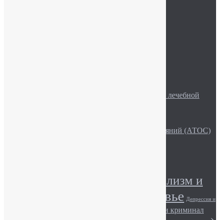
Пищевая зависимость
Психологические дисфункции
Синдром хронической усталости
Статьи и новости
Стрессы
Фобии
Эмоциональные срывы
Рекомендуемое
Описание рубрики «Актуальные вопросы лечебной
практики»
Эмоции и волновая активность мозга
Лекційно-просвітницька робота
Семья и Активная Терапия Особых Состояний (АТОС)
Алкоголь и сила воли
Метки
Алкоголизм (лечение)
Алкоголизм и
Алкоголь и здоровье
общество
Депрессия и
Игромания и здоровье
Игромания и криминал
общество