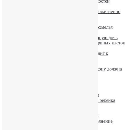
Аэробика и питание при лечении зависимостей
Алкоголь — главный враг диеты
В Техасе пьяный автомобилист осужден пожизненно
Алкогольный амнестический синдром
Мужской алкоголизм — причины.
Физкультура не помогает избавиться от похмелья
Алкоголь повышает риск развития рака
Мать с проблемой алкоголизма родила пьяную дочь
Алкоголь тормозит образование новых нервных клеток
Как Буш «завязал» с алкоголем?
Чрезмерное употребление алкоголя приводит к
разрушению легких
Алкоголь моментально меняет мозг
Проверка водителя на алкоголь: как по закону должна
проводиться экспертиза
Красное вино: есть и польза.
Лечение алкогольного гепатита
Кодирование при алкоголизме
Лечение алкоголизма: надежность методов
Алкогольное отравление новорожденного ребенка
Раскодировка от алкоголя
Побороть пьянство поможет плетка
Выведение из запоя, устранение похмелья
Кофе способен усиливать алкогольное опьянение
Похмелье