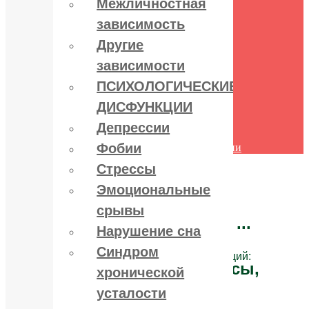
Межличностная
поведения
зависимость
Межличностная зависимость
Другие зависимости
Другие
ПСИХОЛОГИЧЕСКИЕ
ДИСФУНКЦИИ
зависимости
Депрессии
ПСИХОЛОГИЧЕСКИЕ
Фобии
Стрессы
ДИСФУНКЦИИ
Эмоциональные срывы
Нарушение сна
Депрессии
Синдром хронической усталости
Фобии
Другие психологические дисфункции
Контакты
Стрессы
Эмоциональные
срывы
Лечение зависимостей:
алко, нарко, игро ...
Нарушение сна
Синдром
и психологических дисфункций:
депрессии, стрессы,
хронической
фобии ...
усталости