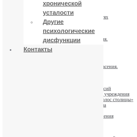
хронической
Алкоголь и сила воли
Запойный кризис. Шаги решения.
усталости
Профилактика рецидивов при зависимостях
Другие
Детоксикация в лечении алкоголизма.
ПРАВИЛА: до и после кодирования
психологические
Если говорят, что «Ничего не помогает»
Депрессия и алкоголь. Связи и последствия.
дисфункции
Как прервать запой
Контакты
Когда и как осуществлять вывод из запоя
Можно ли вылечить алкоголизм
Алкогольная интоксикация
Если пациент не хочет лечиться. Шаги спасения.
Лечение алкоголизма шаг за шагом
«Горячка белая»
Компульсивное влечение к алкоголю
«Звездный путь» из зависимости и депрессий
Реабилитационные центры – не лечебные учреждения
Юрий Пакин про алкоголизм на радио «Голос столицы»
Бен Аффлек проходит лечение алкоголизма
Алкоголь-оружие геноцида
Китайцы показывают путь успешного лечения
алкоголизма
Описание алкоголизма в Международной
классификации болезней (МКБ-10)