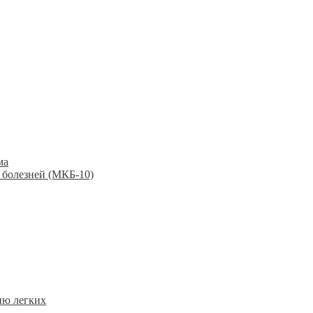
ма
 болезней (МКБ-10)
ию легких