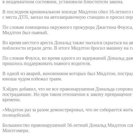
в неадекватном состоянии, установили блюстители закона.
В последнем криминальном эпизоде Мидлтон сбил 16-летнего п
с места ДТП, заехал на автозаправочную станцию и просил пер
По словам помощника окружного прокурора Джастина Фоулса, н
Мидлтон был пьяный.
Во время шестого ареста Дональд также пытался скрыться на а
поблизости играли дети. В итоге Мидлтон бросил машину на га
По словам Фоулса, во время одного из задержаний Дональд даж
пришлось поддерживать пьяного водителя.
В одной из аварий, виновником которых был Мидлтон, пострад
юноша чудом избежал травм.
Хэйден добавил, что не все правонарушения Дональда сопрово
пострадавшие. Но при таком отношении к закону превращение
времени.
«Мидлтон раз за разом демонстрировал, что не собирается жи
полицейский.
Большинство правонарушений 56-летний Дональд Мидлтон сове
Монтгомери.