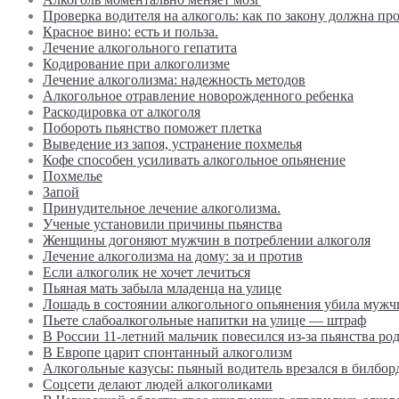
Проверка водителя на алкоголь: как по закону должна пр
Красное вино: есть и польза.
Лечение алкогольного гепатита
Кодирование при алкоголизме
Лечение алкоголизма: надежность методов
Алкогольное отравление новорожденного ребенка
Раскодировка от алкоголя
Побороть пьянство поможет плетка
Выведение из запоя, устранение похмелья
Кофе способен усиливать алкогольное опьянение
Похмелье
Запой
Принудительное лечение алкоголизма.
Ученые установили причины пьянства
Женщины догоняют мужчин в потреблении алкоголя
Лечение алкоголизма на дому: за и против
Если алкоголик не хочет лечиться
Пьяная мать забыла младенца на улице
Лошадь в состоянии алкогольного опьянения убила мужч
Пьете слабоалкогольные напитки на улице — штраф
В России 11-летний мальчик повесился из-за пьянства ро
В Европе царит спонтанный алкоголизм
Алкогольные казусы: пьяный водитель врезался в билбор
Соцсети делают людей алкоголиками