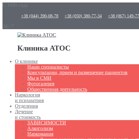
С 1999 года
+38 (044) 390-08-78
+38 (050) 380-77-34
+38 (067) 149-7
24 / 7
Клиника АТОС
О клинике
Наши специалисты
Консультации, прием и размещение пациентов
Мы в СМИ
Фотогалерея
Общественная деятельность
Наркология
и психиатрия
Отделения
Лечение
и стоимость
ЗАВИСИМОСТИ
Алкоголизм
Наркомания