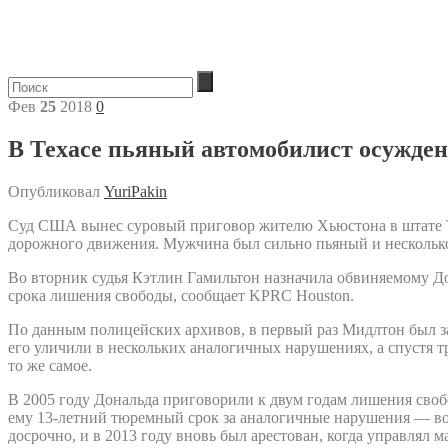
Фев
25
2018
0
В Техасе пьяный автомобилист осужде
Опубликовал
YuriPakin
Суд США вынес суровый приговор жителю Хьюстона в штате Т
дорожного движения. Мужчина был сильно пьяный и несколько р
Во вторник судья Кэтлин Гамильтон назначила обвиняемому Д
срока лишения свободы, сообщает KPRC Houston.
По данным полицейских архивов, в первый раз Мидлтон был за
его уличили в нескольких аналогичных нарушениях, а спустя 
то же самое.
В 2005 году Дональда приговорили к двум годам лишения своб
ему 13-летний тюремный срок за аналогичные нарушения — во
досрочно, и в 2013 году вновь был арестован, когда управлял 