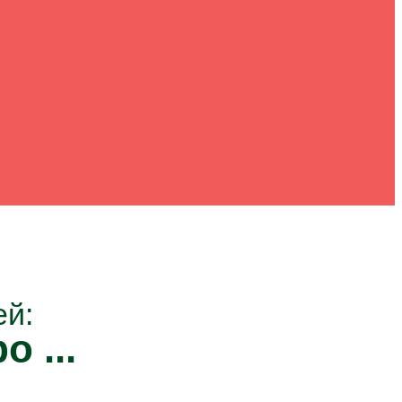
ей:
о ...