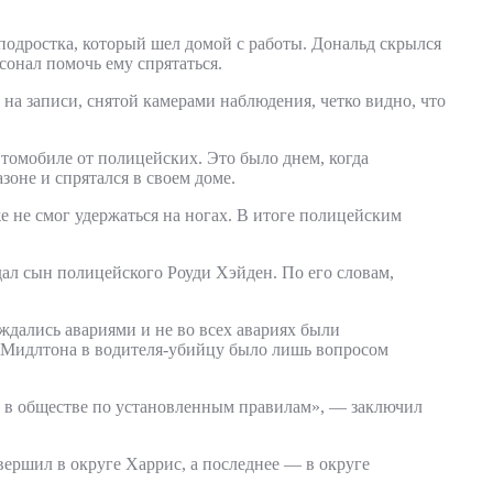
одростка, который шел домой с работы. Дональд скрылся
сонал помочь ему спрятаться.
а записи, снятой камерами наблюдения, четко видно, что
втомобиле от полицейских. Это было днем, когда
зоне и спрятался в своем доме.
е не смог удержаться на ногах. В итоге полицейским
ал сын полицейского Роуди Хэйден. По его словам,
ждались авариями и не во всех авариях были
 Мидлтона в водителя-убийцу было лишь вопросом
ть в обществе по установленным правилам», — заключил
ршил в округе Харрис, а последнее — в округе