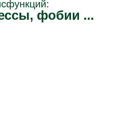
исфункций:
ессы, фобии ...