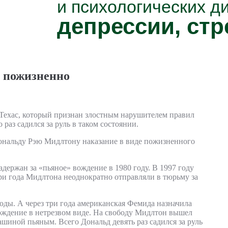
и психологических д
депрессии, стр
н пожизненно
ехас, который признан злостным нарушителем правил
аз садился за руль в таком состоянии.
ональду Рэю Мидлтону наказание в виде пожизненного
держан за «пьяное» вождение в 1980 году. В 1997 году
три года Мидлтона неоднократно отправляли в тюрьму за
оды. А через три года американская Фемида назначила
ждение в нетрезвом виде. На свободу Мидлтон вышел
машиной пьяным. Всего Дональд девять раз садился за руль