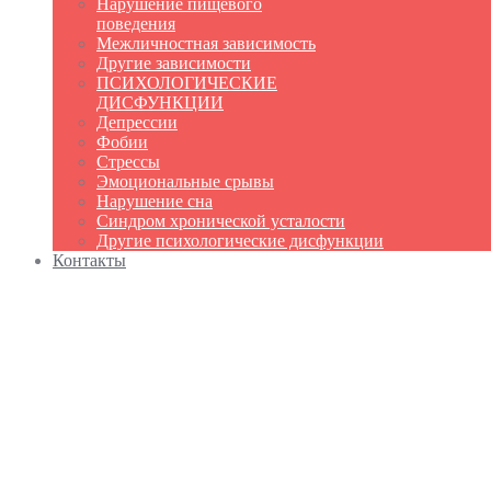
Нарушение пищевого
поведения
Межличностная зависимость
Другие зависимости
ПСИХОЛОГИЧЕСКИЕ
ДИСФУНКЦИИ
Депрессии
Фобии
Стрессы
Эмоциональные срывы
Нарушение сна
Синдром хронической усталости
Другие психологические дисфункции
Контакты