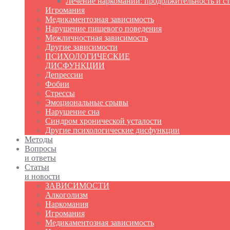
Лечение наркомании: продолжительность и с
Игромания
Медикаментозная зависимость
Нарушение пищевого поведения
Межличностная зависимость
Другие зависимости
ПСИХОЛОГИЧЕСКИЕ
ДИСФУНКЦИИ
Депрессии
Фобии
Стрессы
Эмоциональные срывы
Нарушение сна
Синдром хронической усталости
Другие психологические дисфункции
Методы
Вопросы
и ответы
Статьи
и новости
ЗАВИСИМОСТИ
Алкоголизм
Наркомания
Игромания
Медикаментозная зависимость