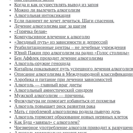
Когда и как осуществлять вывод из запоя
Можно ли вылечить алкоголизм
Алкогольная интоксикация
Если пациент не хочет лечиться. Шаги спасения.
Лечение алкоголизма шаг за шагом
«Горячка белая»
Компульсивное влечение к алкоголю
«Звездный путь» из зависимости и депрессий
Реабилитационные центры – не лечебные учреждения
Юрий Пакин про алкоголизм на радио «Голос столицы»
Бен Аффлек проходит лечение алкоголизма
Алкоголь-оружие геноцида
Китайцы показывают путь успешного лечения алкоголиз
Описание алкоголизма в Международной классификации
Аэробика и питание при лечении зависимостей
Алкоголь — главный враг диеты
Алкогольный амнестический синдром
Мужской алкоголизм — причины.
Физкультура не помогает избавиться от похмелья
Алкоголь повышает риск развития рака
Мать с проблемой алкоголизма родила пьяную дочь
Алкоголь тормозит образование новых нервных клеток
Как Буш «завязал» с алкоголем?
Чрезмерное употребление алкоголя приводит к разрушен
Алкоголь моментально меняет мозг