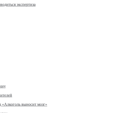
оводиться экспертиза
ину
дителей
д «Алкоголь выносит мозг»