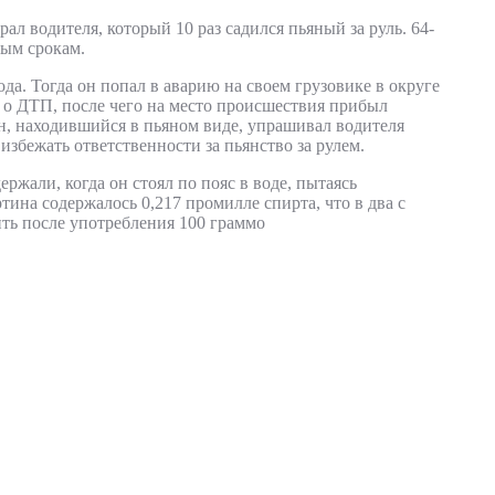
ал водителя, который 10 раз садился пьяный за руль. 64-
ым срокам.
ода. Тогда он попал в аварию на своем грузовике в округе
о ДТП, после чего на место происшествия прибыл
н, находившийся в пьяном виде, упрашивал водителя
избежать ответственности за пьянство за рулем.
ржали, когда он стоял по пояс в воде, пытаясь
ртина содержалось 0,217 промилле спирта, что в два с
ть после употребления 100 граммо