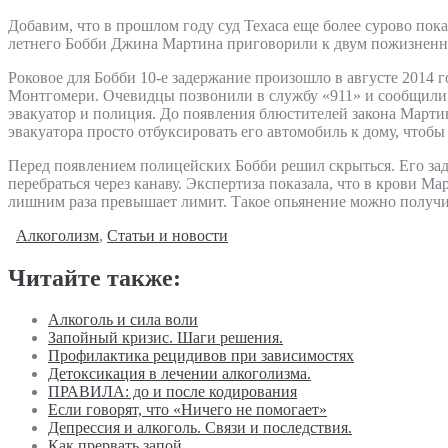
Добавим, что в прошлом году суд Техаса еще более сурово покар
летнего Бобби Джина Мартина приговорили к двум пожизненн
Роковое для Бобби 10-е задержание произошло в августе 2014 г
Монтгомери. Очевидцы позвонили в службу «911» и сообщили 
эвакуатор и полиция. До появления блюстителей закона Марти
эвакуатора просто отбуксировать его автомобиль к дому, чтобы 
Перед появлением полицейских Бобби решил скрыться. Его заде
перебраться через канаву. Экспертиза показала, что в крови Ма
лишним раза превышает лимит. Такое опьянение можно получи
Алкоголизм
,
Статьи и новости
Читайте также:
Алкоголь и сила воли
Запойный кризис. Шаги решения.
Профилактика рецидивов при зависимостях
Детоксикация в лечении алкоголизма.
ПРАВИЛА: до и после кодирования
Если говорят, что «Ничего не помогает»
Депрессия и алкоголь. Связи и последствия.
Как прервать запой