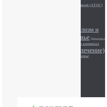
Лекційно-просвітницька робота
Семья и Активная Терапия Особых Состояний (АТОС)
Алкоголь и сила воли
Метки
Алкоголизм (лечение)
Алкоголизм и
Алкоголь и здоровье
общество
Депрессия и
Игромания и здоровье
Игромания и криминал
общество
Наркомания (лечение)
Игромания и общество.
Наркотики и здоровье
Наркомания и общество
Наркотики и закон
Описание наркотиков
© АТОС, 2017