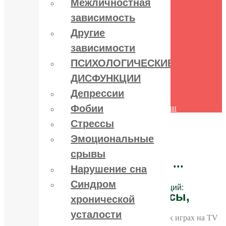
Межличностная
поведения
зависимость
Межличностная зависимость
Другие зависимости
Другие
ПСИХОЛОГИЧЕСКИЕ
ДИСФУНКЦИИ
зависимости
Депрессии
ПСИХОЛОГИЧЕСКИЕ
Фобии
Стрессы
ДИСФУНКЦИИ
Эмоциональные срывы
Нарушение сна
Депрессии
Синдром хронической усталости
Фобии
Другие психологические дисфункции
Контакты
Стрессы
Эмоциональные
срывы
Лечение зависимостей:
алко, нарко, игро ...
Нарушение сна
Синдром
и психологических дисфункций:
депрессии, стрессы,
хронической
фобии ...
усталости
Сен
04
2014
Комментарии
к записи Об азартных играх на TV