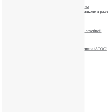
Симптомы и лечение алкоголизма
Просмотр фильмов провоцирует алкоголизм
Гримассы алкоголизма — конь живет на балконе и ржет
Рекомендуемое
Описание рубрики «Актуальные вопросы лечебной
практики»
Эмоции и волновая активность мозга
Лекційно-просвітницька робота
Семья и Активная Терапия Особых Состояний (АТОС)
Алкоголь и сила воли
Рубрики
Актуальные вопросы лечебной практики
Алкоголизм
Депрессии
Другие зависимости
Другие психологические дисфункции
Зависимости
Игромания
Литература
Медикаментозная зависимость