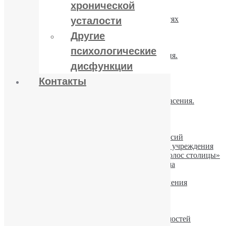
Алкоголь и сила воли
хронической
Запойный кризис. Шаги решения.
Профилактика рецидивов при зависимостях
усталости
Детоксикация в лечении алкоголизма.
Другие
ПРАВИЛА: до и после кодирования
Если говорят, что «Ничего не помогает»
психологические
Депрессия и алкоголь. Связи и последствия.
Как прервать запой
дисфункции
Когда и как осуществлять вывод из запоя
Контакты
Можно ли вылечить алкоголизм
Алкогольная интоксикация
Если пациент не хочет лечиться. Шаги спасения.
Лечение алкоголизма шаг за шагом
«Горячка белая»
Компульсивное влечение к алкоголю
«Звездный путь» из зависимости и депрессий
Реабилитационные центры – не лечебные учреждения
Юрий Пакин про алкоголизм на радио «Голос столицы»
Бен Аффлек проходит лечение алкоголизма
Алкоголь-оружие геноцида
Китайцы показывают путь успешного лечения
алкоголизма
Описание алкоголизма в Международной
классификации болезней (МКБ-10)
Аэробика и питание при лечении зависимостей