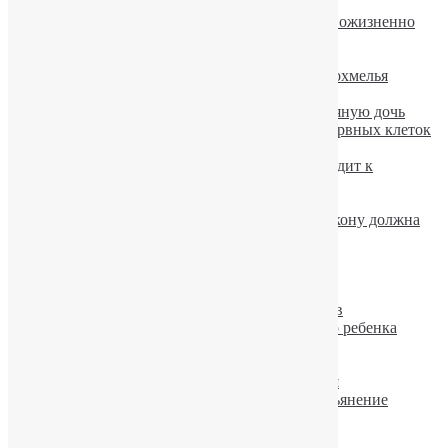
Алкоголь — главный враг диеты
В Техасе пьяный автомобилист осужден пожизненно
Алкогольный амнестический синдром
Мужской алкоголизм — причины.
Физкультура не помогает избавиться от похмелья
Алкоголь повышает риск развития рака
Мать с проблемой алкоголизма родила пьяную дочь
Алкоголь тормозит образование новых нервных клеток
Как Буш «завязал» с алкоголем?
Чрезмерное употребление алкоголя приводит к
разрушению легких
Алкоголь моментально меняет мозг
Проверка водителя на алкоголь: как по закону должна
проводиться экспертиза
Красное вино: есть и польза.
Лечение алкогольного гепатита
Кодирование при алкоголизме
Лечение алкоголизма: надежность методов
Алкогольное отравление новорожденного ребенка
Раскодировка от алкоголя
Побороть пьянство поможет плетка
Выведение из запоя, устранение похмелья
Кофе способен усиливать алкогольное опьянение
Похмелье
Запой