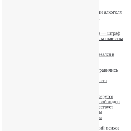
Принудительное лечение алкоголизма.
Ученые установили причины пьянства
Женщины догоняют мужчин в потреблении алкоголя
Лечение алкоголизма на дому: за и против
Если алкоголик не хочет лечиться
Пьяная мать забыла младенца на улице
Пьете слабоалкогольные напитки на улице — штраф
В России 11-летний мальчик повесился из-за пьянства
родителей
В Европе царит спонтанный алкоголизм
Алкогольные казусы: пьяный водитель врезался в
билборд «Алкоголь выносит мозг»
Соцсети делают людей алкоголиками
В Черкасской области двое школьников отравились
алкоголем
Алкогольный психоз у лиц молодого возраста
Барсук-алкоголик лежал на дороге
Женский алкоголизм значительно вырос.
Пьяные провалы после запоя: откуда они берутся
Юношеский алкоголизм. Украина — мировой лидер
Умеренного потребления алкоголя не существует
Лечение алкоголизма при помощи вакцины
В столице вырос подростковый алкоголизм
Допустимая норма алкоголя в крови
Осложнения при алкоголизме: Корсаковский психоз