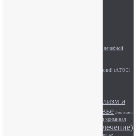
Синдром хронической усталости
Статьи и новости
Стрессы
Фобии
Эмоциональные срывы
Рекомендуемое
Описание рубрики «Актуальные вопросы лечебной
практики»
Эмоции и волновая активность мозга
Лекційно-просвітницька робота
Семья и Активная Терапия Особых Состояний (АТОС)
Алкоголь и сила воли
Метки
Алкоголизм (лечение)
Алкоголизм и
Алкоголь и здоровье
общество
Депрессия и
Игромания и здоровье
Игромания и криминал
общество
Наркомания (лечение)
Игромания и общество.
Наркотики и здоровье
Наркомания и общество
Наркотики и закон