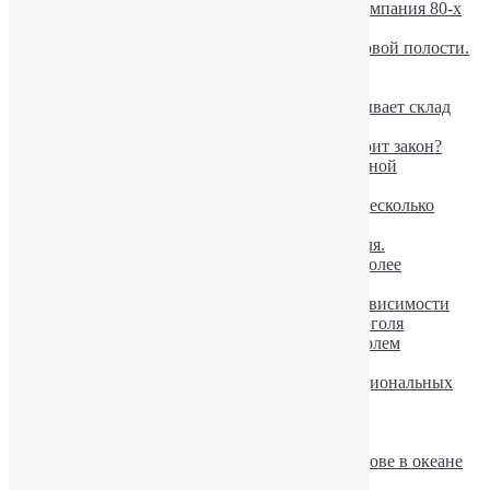
Горбачев признал, что антиалкогольная кампания 80-х
была его ошибкой
Употребление алкоголя вызывает рак ротовой полости.
В Румынии появились дорожные знаки,
предупреждающие о пьяных пешеходах
Вероятность развития алкоголизма показывает склад
характера в детстве
Проверка водителя на алкоголь. Что говорит закон?
Певица Аврил Лавин лечится от алкогольной
зависимости
Пьяные оленеводы из тайги разгромили несколько
квартир
В Финляндии падает потребление алкоголя.
Ученые: пьяный мужчина ощущает себя более
сексуальным
Новые шансы для лечения алкогольной зависимости
Опасность умеренного употребления алкоголя
Украинцев травят не качественным алкоголем
Факторы вызывающие похмелье
Пивной алкоголизм в Украине достиг национальных
масштабов
Алкоголизм: варианты классификации.
Употребление алкоголя старит организм
Пьяного авиапассажира высадили на острове в океане
10 мифов об употреблении алкоголя