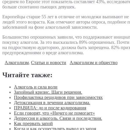
среднем по Европе этот показатель составляет 43%, исследоват
больше спонтанно пьющих девушек.
Европейцы старше 55 лет в отличие от молодежи выпивают не 
людей этого возраста. Как отмечают авторы опроса, подобное 
заболеваний на фоне алкогольной зависимости.
Большинство опрошенных заявили, что поддерживают инициати
покупку алкоголя. За это высказались 89% опрошенных. Почти 
на подростковую аудиторию, должна быть запрещена. 82% при
предупреждениями о вреде алкоголизма.
Алкоголизм
,
Статьи и новости
Алкоголизм и общество
Читайте также:
Алкоголь и сила воли
Запойный кризис. Шаги решения.
Профилактика рецидивов при зависимостях
Детоксикация в лечении алкоголизма.
ПРАВИЛА: до и после кодирования
Если говорят, что «Ничего не помогает»
Депрессия и алкоголь. Связи и последствия.
Как прервать запой
Когда и как осуществлять вывод из запоя