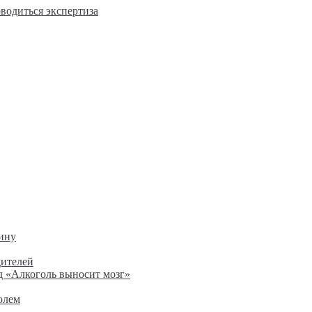
оводиться экспертиза
ину
дителей
д «Алкоголь выносит мозг»
олем