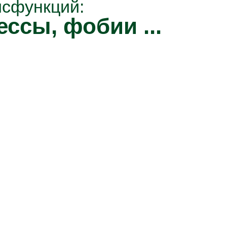
исфункций:
ессы, фобии ...