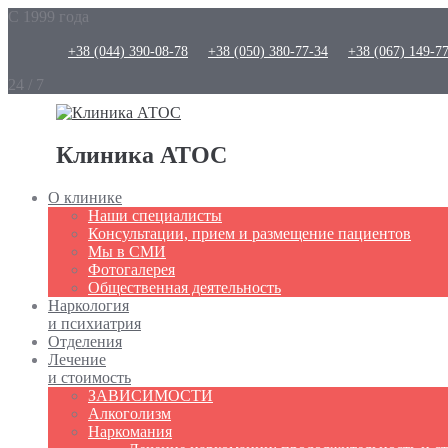
С 1999 года
+38 (044) 390-08-78
+38 (050) 380-77-34
+38 (067) 149-7
24 / 7
Клиника АТОС
О клинике
Наши специалисты
Консультации, прием и размещение пациентов
Мы в СМИ
Фотогалерея
Общественная деятельность
Наркология
и психиатрия
Отделения
Лечение
и стоимость
ЗАВИСИМОСТИ
Алкоголизм
Наркомания