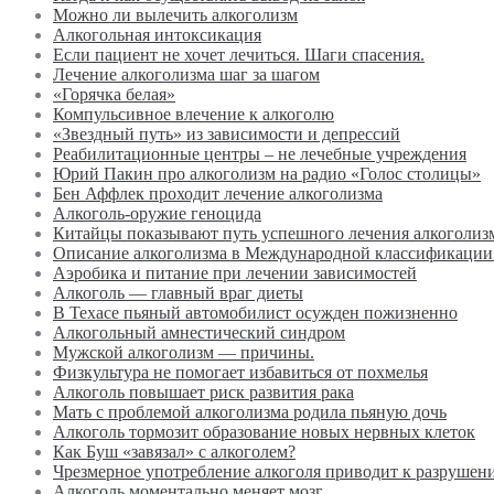
Можно ли вылечить алкоголизм
Алкогольная интоксикация
Если пациент не хочет лечиться. Шаги спасения.
Лечение алкоголизма шаг за шагом
«Горячка белая»
Компульсивное влечение к алкоголю
«Звездный путь» из зависимости и депрессий
Реабилитационные центры – не лечебные учреждения
Юрий Пакин про алкоголизм на радио «Голос столицы»
Бен Аффлек проходит лечение алкоголизма
Алкоголь-оружие геноцида
Китайцы показывают путь успешного лечения алкоголиз
Описание алкоголизма в Международной классификации
Аэробика и питание при лечении зависимостей
Алкоголь — главный враг диеты
В Техасе пьяный автомобилист осужден пожизненно
Алкогольный амнестический синдром
Мужской алкоголизм — причины.
Физкультура не помогает избавиться от похмелья
Алкоголь повышает риск развития рака
Мать с проблемой алкоголизма родила пьяную дочь
Алкоголь тормозит образование новых нервных клеток
Как Буш «завязал» с алкоголем?
Чрезмерное употребление алкоголя приводит к разрушен
Алкоголь моментально меняет мозг