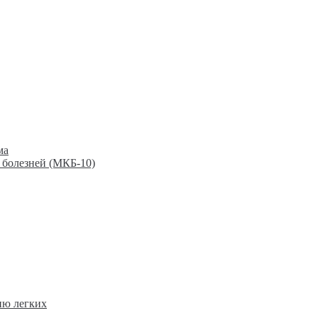
ма
 болезней (МКБ-10)
ию легких