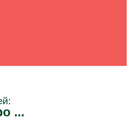
ей:
о ...