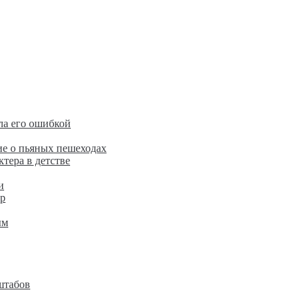
ла его ошибкой
е о пьяных пешеходах
ктера в детстве
и
ир
ым
штабов