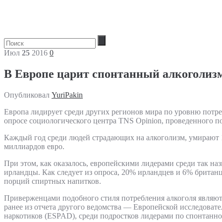
Июл
25
2016
0
В Европе царит спонтанный алкоголиз
Опубликовал
YuriPakin
Европа лидирует среди других регионов мира по уровню потреб
опросе социологического центра TNS Opinion, проведенного п
Каждый год среди людей страдающих на алкоголизм, умирают 1
миллиардов евро.
При этом, как оказалось, европейскими лидерами среди так н
ирландцы. Как следует из опроса, 20% ирландцев и 6% британц
порций спиртных напитков.
Приверженцами подобного стиля потребления алкоголя являютс
ранее из отчета другого ведомства — Европейской исследовате
наркотиков (ESPAD), среди подростков лидерами по спонтанно