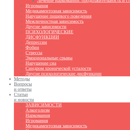
Лечение наркомании: продолжительность и с
Игромания
Медикаментозная зависимость
Нарушение пищевого поведения
Межличностная зависимость
Другие зависимости
ПСИХОЛОГИЧЕСКИЕ
ДИСФУНКЦИИ
Депрессии
Фобии
Стрессы
Эмоциональные срывы
Нарушение сна
Синдром хронической усталости
Другие психологические дисфункции
Методы
Вопросы
и ответы
Статьи
и новости
ЗАВИСИМОСТИ
Алкоголизм
Наркомания
Игромания
Медикаментозная зависимость