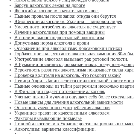
Барсук-алкоголик лежал на дороге
Женский алкоголизм значительно вырос.
Пьяные провалы после запоя: откуда они берутся
Юношеский алкоголизм. Украина — мировой лидер
Умеренного потребления алкоголя не существует
Лечение алкоголизма при помощи вакцины
В столице вырос подростковый алкоголизм
Допустимая норма алкоголя в крови
Осложнения при алкоголизме: Корсаковский психоз
Горбачев признал, что антиалкогольная кампания 80-х бы
Употребление алкоголя вызывает рак ротовой полости.
В Румынии появились дорожные знаки, предупреждающи
Вероятность развития алкоголизма показывает склад хара
Проверка водителя на алкоголь. Что говорит закон?
Певица Аврил Лавин лечится от алкогольной зависимост
Пьяные оленеводы из тайги разгромили несколько кварт
В Финляндии падает потребление алкоголя.
Ученые: пьяный мужчина ощущает себя более сексуальн
Новые шансы для лечения алкогольной зависимости
Опасность умеренного употребления алкоголя
Украинцев травят не качественным алкоголем
Факторы вызывающие похмелье
Пивной алкоголизм в Украине достиг национальных мас
Алкоголизм: варианты классификации.