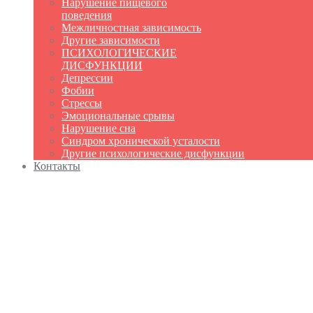
Нарушение пищевого
поведения
Межличностная зависимость
Другие зависимости
ПСИХОЛОГИЧЕСКИЕ
ДИСФУНКЦИИ
Депрессии
Фобии
Стрессы
Эмоциональные срывы
Нарушение сна
Синдром хронической усталости
Другие психологические дисфункции
Контакты