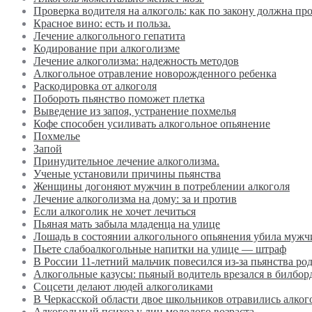
Проверка водителя на алкоголь: как по закону должна пр
Красное вино: есть и польза.
Лечение алкогольного гепатита
Кодирование при алкоголизме
Лечение алкоголизма: надежность методов
Алкогольное отравление новорожденного ребенка
Раскодировка от алкоголя
Побороть пьянство поможет плетка
Выведение из запоя, устранение похмелья
Кофе способен усиливать алкогольное опьянение
Похмелье
Запой
Принудительное лечение алкоголизма.
Ученые установили причины пьянства
Женщины догоняют мужчин в потреблении алкоголя
Лечение алкоголизма на дому: за и против
Если алкоголик не хочет лечиться
Пьяная мать забыла младенца на улице
Лошадь в состоянии алкогольного опьянения убила мужч
Пьете слабоалкогольные напитки на улице — штраф
В России 11-летний мальчик повесился из-за пьянства ро
Алкогольные казусы: пьяный водитель врезался в билбор
Соцсети делают людей алкоголиками
В Черкасской области двое школьников отравились алког
Алкогольный психоз у лиц молодого возраста