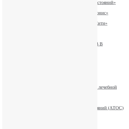
Принцип «Активной Терапии Особых Состояний»
Деперсонализация/дереализация
Лечение алкоголизма. Ю.Пакин на TV «Тонис»
На телеканале «НТН» об игромании
Лечение наркомании. Интервью на TV «Сити»
Розкодування від алкоголю
Работа со страховыми компаниями
Формы оплаты за лечение
ПРАВИЛА ПОСЕЩЕНИЯ ПАЦИЕНТОВ В
СТАЦИОНАРЕ
Видача довідки про лікування
Як проїхати (21 «з»)
Як проїхати (32/2)
Рекомендуемое
Описание рубрики «Актуальные вопросы лечебной
практики»
Эмоции и волновая активность мозга
Лекційно-просвітницька робота
Семья и Активная Терапия Особых Состояний (АТОС)
Алкоголь и сила воли
Рубрики