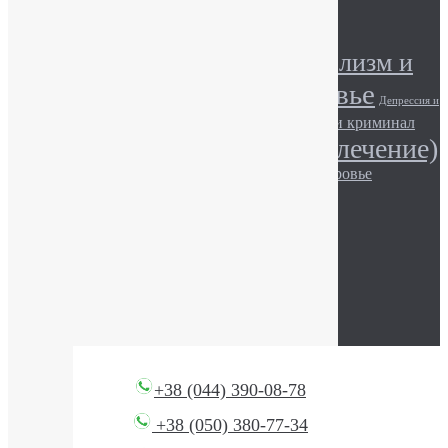
Метки
Алкоголизм (лечение)
Алкоголизм и
Алкоголь и здоровье
общество
Депрессия и
Игромания и здоровье
Игромания и криминал
общество
Наркомания (лечение)
Игромания и общество.
Наркотики и здоровье
Наркомания и общество
Наркотики и закон
Описание наркотиков
© АТОС, 2017
+38 (044) 390-08-78
+38 (050) 380-77-34