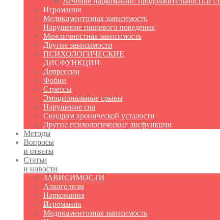
Лечение наркомании: продолжительность и с
Игромания
Медикаментозная зависимость
Нарушение пищевого поведения
Межличностная зависимость
Другие зависимости
ПСИХОЛОГИЧЕСКИЕ
ДИСФУНКЦИИ
Депрессии
Фобии
Стрессы
Эмоциональные срывы
Нарушение сна
Синдром хронической усталости
Другие психологические дисфункции
Методы
Вопросы
и ответы
Статьи
и новости
ЗАВИСИМОСТИ
Алкоголизм
Наркомания
Игромания
Медикаментозная зависимость