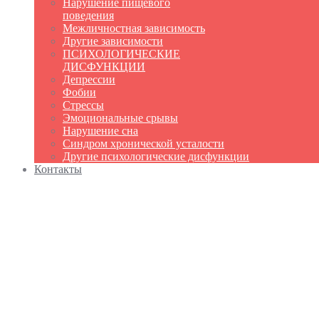
Нарушение пищевого
поведения
Межличностная зависимость
Другие зависимости
ПСИХОЛОГИЧЕСКИЕ
ДИСФУНКЦИИ
Депрессии
Фобии
Стрессы
Эмоциональные срывы
Нарушение сна
Синдром хронической усталости
Другие психологические дисфункции
Контакты