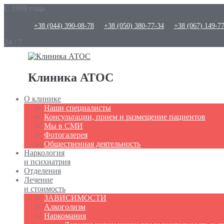
С 1999 года
+38 (044) 390-08-78
+38 (050) 380-77-34
+38 (067) 149-7
24 / 7
Клиника АТОС
О клинике
Наши специалисты
Консультации, прием и размещение пациентов
Мы в СМИ
Фотогалерея
Общественная деятельность
Наркология
и психиатрия
Отделения
Лечение
и стоимость
ЗАВИСИМОСТИ
Алкоголизм
Наркомания