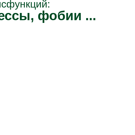
исфункций:
ессы, фобии ...