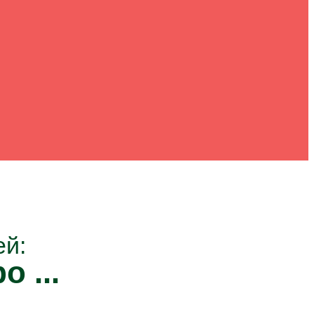
ей:
о ...