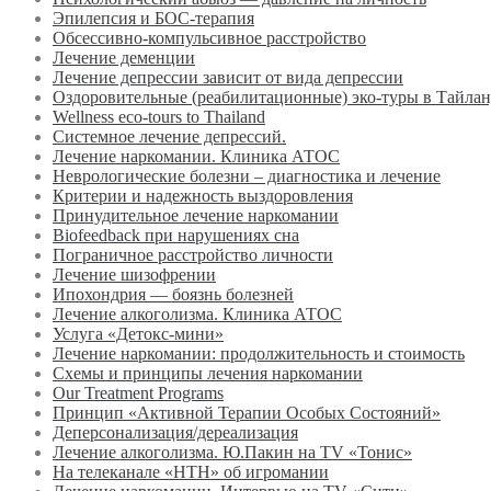
Эпилепсия и БОС-терапия
Обсессивно-компульсивное расстройство
Лечение деменции
Лечение депрессии зависит от вида депрессии
Оздоровительные (реабилитационные) эко-туры в Тайла
Wellness eco-tours to Thailand
Системное лечение депрессий.
Лечение наркомании. Клиника АТОС
Неврологические болезни – диагностика и лечение
Критерии и надежность выздоровления
Принудительное лечение наркомании
Biofeedback при нарушениях сна
Пограничное расстройство личности
Лечение шизофрении
Ипохондрия — боязнь болезней
Лечение алкоголизма. Клиника АТОС
Услуга «Детокс-мини»
Лечение наркомании: продолжительность и стоимость
Схемы и принципы лечения наркомании
Our Treatment Programs
Принцип «Активной Терапии Особых Состояний»
Деперсонализация/дереализация
Лечение алкоголизма. Ю.Пакин на TV «Тонис»
На телеканале «НТН» об игромании