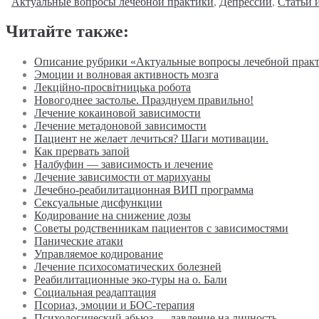
Актуальные вопросы лечебной практики
,
Депрессии
,
Статьи 
Читайте также:
Описание рубрики «Актуальные вопросы лечебной прак
Эмоции и волновая активность мозга
Лекційно-просвітницька робота
Новогоднее застолье. Празднуем правильно!
Лечение кокаиновой зависимости
Лечение метадоновой зависимости
Пациент не желает лечиться? Шаги мотивации.
Как прервать запой
Налбуфин — зависимость и лечение
Лечение зависимости от марихуаны
Лечебно-реабилитационная ВИП программа
Сексуальные дисфункции
Кодирование на снижение дозы
Советы родственникам пациентов с зависимостями
Панические атаки
Управляемое кодирование
Лечение психосоматических болезней
Реабилитационные эко-туры на о. Бали
Социальная реадаптация
Псориаз, эмоции и БОС-терапия
Психологический абьюз — давление на личность