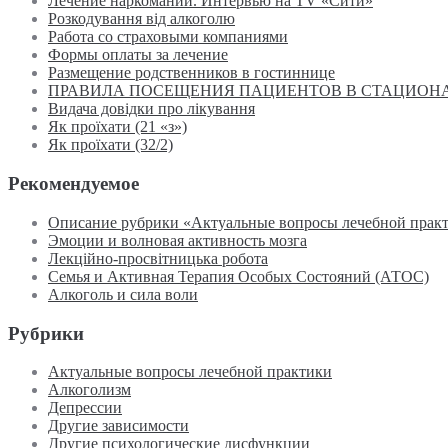
Лечение наркомании. Интервью на TV «Сити»
Розкодування від алкоголю
Работа со страховыми компаниями
Формы оплаты за лечение
Размещение родственников в гостиннице
ПРАВИЛА ПОСЕЩЕНИЯ ПАЦИЕНТОВ В СТАЦИОН
Видача довідки про лікування
Як проїхати (21 «з»)
Як проїхати (32/2)
Рекомендуемое
Описание рубрики «Актуальные вопросы лечебной прак
Эмоции и волновая активность мозга
Лекційно-просвітницька робота
Семья и Активная Терапия Особых Состояний (АТОС)
Алкоголь и сила воли
Рубрики
Актуальные вопросы лечебной практики
Алкоголизм
Депрессии
Другие зависимости
Другие психологические дисфункции