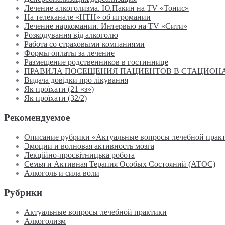
Лечение алкоголизма. Ю.Пакин на TV «Тонис»
На телеканале «НТН» об игромании
Лечение наркомании. Интервью на TV «Сити»
Розкодування від алкоголю
Работа со страховыми компаниями
Формы оплаты за лечение
Размещение родственников в гостиннице
ПРАВИЛА ПОСЕЩЕНИЯ ПАЦИЕНТОВ В СТАЦИОН
Видача довідки про лікування
Як проїхати (21 «з»)
Як проїхати (32/2)
Рекомендуемое
Описание рубрики «Актуальные вопросы лечебной прак
Эмоции и волновая активность мозга
Лекційно-просвітницька робота
Семья и Активная Терапия Особых Состояний (АТОС)
Алкоголь и сила воли
Рубрики
Актуальные вопросы лечебной практики
Алкоголизм