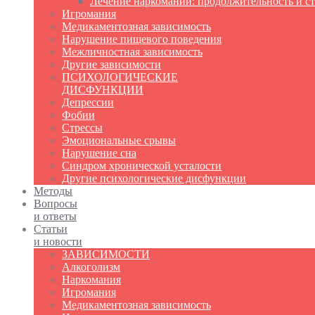
Лечение наркомании: продолжительность и с
Игромания
Медикаментозная зависимость
Нарушение пищевого поведения
Межличностная зависимость
Другие зависимости
ПСИХОЛОГИЧЕСКИЕ
ДИСФУНКЦИИ
Депрессии
Фобии
Стрессы
Эмоциональные срывы
Нарушение сна
Синдром хронической усталости
Другие психологические дисфункции
Методы
Вопросы
и ответы
Статьи
и новости
ЗАВИСИМОСТИ
Алкоголизм
Наркомания
Игромания
Медикаментозная зависимость