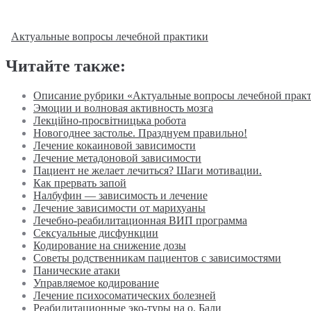
Актуальные вопросы лечебной практики
Читайте также:
Описание рубрики «Актуальные вопросы лечебной прак
Эмоции и волновая активность мозга
Лекційно-просвітницька робота
Новогоднее застолье. Празднуем правильно!
Лечение кокаиновой зависимости
Лечение метадоновой зависимости
Пациент не желает лечиться? Шаги мотивации.
Как прервать запой
Налбуфин — зависимость и лечение
Лечение зависимости от марихуаны
Лечебно-реабилитационная ВИП программа
Сексуальные дисфункции
Кодирование на снижение дозы
Советы родственникам пациентов с зависимостями
Панические атаки
Управляемое кодирование
Лечение психосоматических болезней
Реабилитационные эко-туры на о. Бали