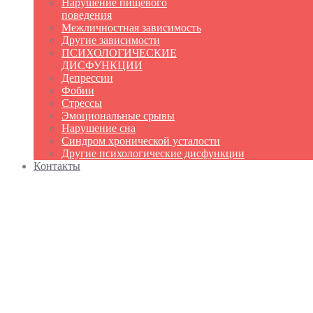
Нарушение пищевого
поведения
Межличностная зависимость
Другие зависимости
ПСИХОЛОГИЧЕСКИЕ
ДИСФУНКЦИИ
Депрессии
Фобии
Стрессы
Эмоциональные срывы
Нарушение сна
Синдром хронической усталости
Другие психологические дисфункции
Контакты