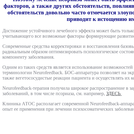
факторов, а также других обстоятельств, повли
обстоятельств довольно часто отмечается злоу
приводит к истощению и
Достижение устойчивого лечебного эффекта может быть только
учитывающего все возможные факторы формирующие развитие
Современные средства корректировки и восстановления базо
радикальным образом оптимизировать психологическое состо
компоненту заболевания.
Одним из таких средств является использование возможностей
терминологии Neurofeedback. БОС-аппаратура позволяет на эк
также вегетососудистые реакции пациента и осуществлять их к
Neurofeedback-терапия получила широкое распространение в з
заболеваний, в том числе псориаза, см. например,
ЗДЕСЬ
Клиника АТОС располагает современной Neurofeedback-аппар
опыт ее применения при лечении психосоматических заболев