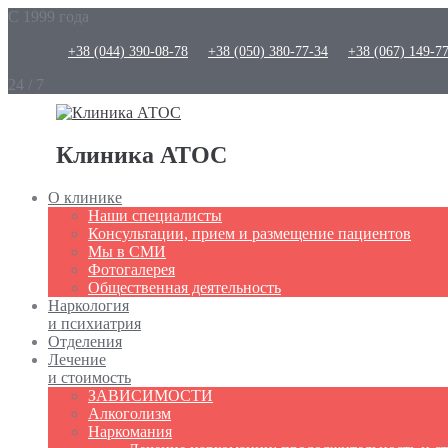
С 1999 года
+38 (044) 390-08-78
+38 (050) 380-77-34
+38 (067) 149-7
24 / 7
Клиника АТОС
О клинике
Наши специалисты
Консультации, прием и размещение пациентов
Мы в СМИ
Фотогалерея
Общественная деятельность
Наркология
и психиатрия
Отделения
Лечение
и стоимость
ЗАВИСИМОСТИ
Алкоголизм
Наркомания