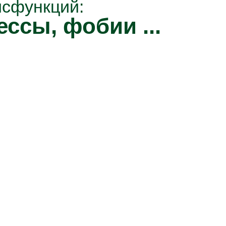
исфункций:
ессы, фобии ...