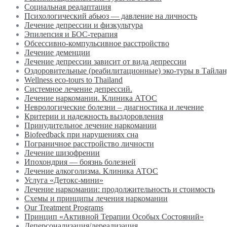
Социальная реадаптация
Психологический абьюз — давление на личность
Лечение депрессии и физкультура
Эпилепсия и БОС-терапия
Обсессивно-компульсивное расстройство
Лечение деменции
Лечение депрессии зависит от вида депрессии
Оздоровительные (реабилитационные) эко-туры в Тайла
Wellness eco-tours to Thailand
Системное лечение депрессий.
Лечение наркомании. Клиника АТОС
Неврологические болезни – диагностика и лечение
Критерии и надежность выздоровления
Принудительное лечение наркомании
Biofeedback при нарушениях сна
Пограничное расстройство личности
Лечение шизофрении
Ипохондрия — боязнь болезней
Лечение алкоголизма. Клиника АТОС
Услуга «Детокс-мини»
Лечение наркомании: продолжительность и стоимость
Схемы и принципы лечения наркомании
Our Treatment Programs
Принцип «Активной Терапии Особых Состояний»
Деперсонализация/дереализация