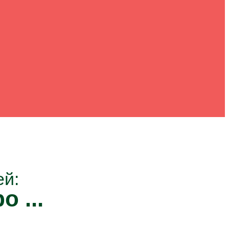
ей:
о ...