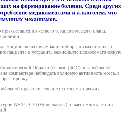
явших на формирование болезни. Среди других
потребление медикаментами и алкоголем, что
ммунных механизмов.
 при составлении четкого терапевтического плана,
 болезни.
вых эмоциональных возможностей организма позволяют
яние пациента и устранить важнейшую психосоматическую
 Биологической Обратной Связи (БОС), в зарубежной
ране компьютера наблюдать волновую активность мозга, а
орректировку.
арубежной практике лечение психосоматических
атурой NEXUS-10 (Нидерланды) и имеет многолетний
аний