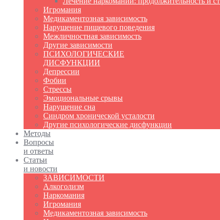
Лечение наркомании: продолжительность и с
Игромания
Медикаментозная зависимость
Нарушение пищевого поведения
Межличностная зависимость
Другие зависимости
ПСИХОЛОГИЧЕСКИЕ
ДИСФУНКЦИИ
Депрессии
Фобии
Стрессы
Эмоциональные срывы
Нарушение сна
Синдром хронической усталости
Другие психологические дисфункции
Методы
Вопросы
и ответы
Статьи
и новости
ЗАВИСИМОСТИ
Алкоголизм
Наркомания
Игромания
Медикаментозная зависимость