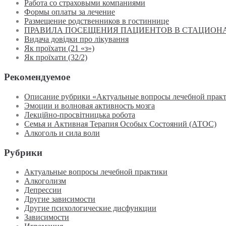
Работа со страховыми компаниями
Формы оплаты за лечение
Размещение родственников в гостиннице
ПРАВИЛА ПОСЕЩЕНИЯ ПАЦИЕНТОВ В СТАЦИОН
Видача довідки про лікування
Як проїхати (21 «з»)
Як проїхати (32/2)
Рекомендуемое
Описание рубрики «Актуальные вопросы лечебной прак
Эмоции и волновая активность мозга
Лекційно-просвітницька робота
Семья и Активная Терапия Особых Состояний (АТОС)
Алкоголь и сила воли
Рубрики
Актуальные вопросы лечебной практики
Алкоголизм
Депрессии
Другие зависимости
Другие психологические дисфункции
Зависимости