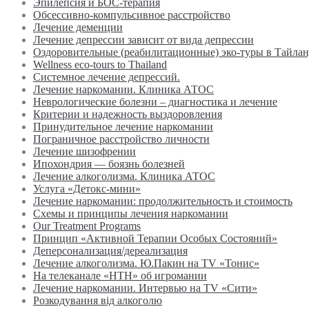
Эпилепсия и БОС-терапия
Обсессивно-компульсивное расстройство
Лечение деменции
Лечение депрессии зависит от вида депрессии
Оздоровительные (реабилитационные) эко-туры в Тайла
Wellness eco-tours to Thailand
Системное лечение депрессий.
Лечение наркомании. Клиника АТОС
Неврологические болезни – диагностика и лечение
Критерии и надежность выздоровления
Принудительное лечение наркомании
Пограничное расстройство личности
Лечение шизофрении
Ипохондрия — боязнь болезней
Лечение алкоголизма. Клиника АТОС
Услуга «Детокс-мини»
Лечение наркомании: продолжительность и стоимость
Схемы и принципы лечения наркомании
Our Treatment Programs
Принцип «Активной Терапии Особых Состояний»
Деперсонализация/дереализация
Лечение алкоголизма. Ю.Пакин на TV «Тонис»
На телеканале «НТН» об игромании
Лечение наркомании. Интервью на TV «Сити»
Розкодування від алкоголю