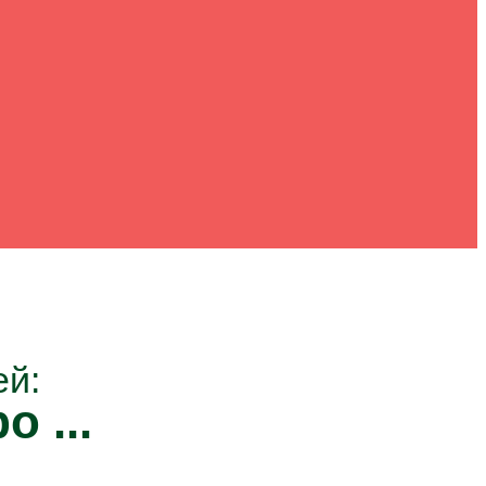
ей:
о ...