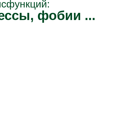
исфункций:
ессы, фобии ...