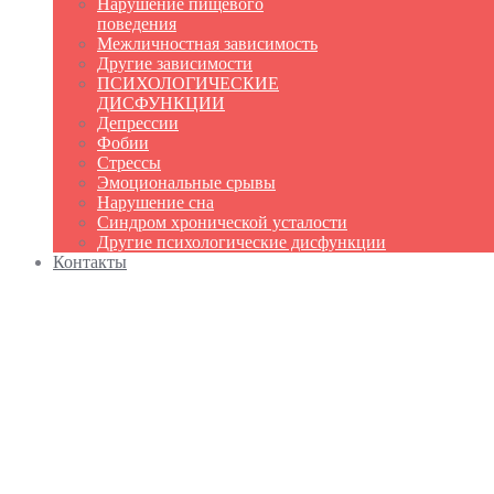
Нарушение пищевого
поведения
Межличностная зависимость
Другие зависимости
ПСИХОЛОГИЧЕСКИЕ
ДИСФУНКЦИИ
Депрессии
Фобии
Стрессы
Эмоциональные срывы
Нарушение сна
Синдром хронической усталости
Другие психологические дисфункции
Контакты