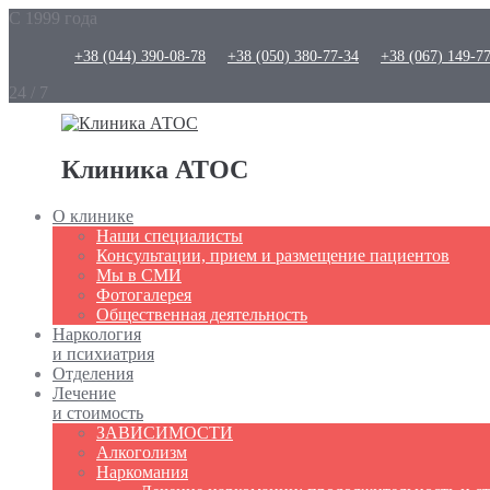
С 1999 года
+38 (044) 390-08-78
+38 (050) 380-77-34
+38 (067) 149-7
24 / 7
Клиника АТОС
О клинике
Наши специалисты
Консультации, прием и размещение пациентов
Мы в СМИ
Фотогалерея
Общественная деятельность
Наркология
и психиатрия
Отделения
Лечение
и стоимость
ЗАВИСИМОСТИ
Алкоголизм
Наркомания