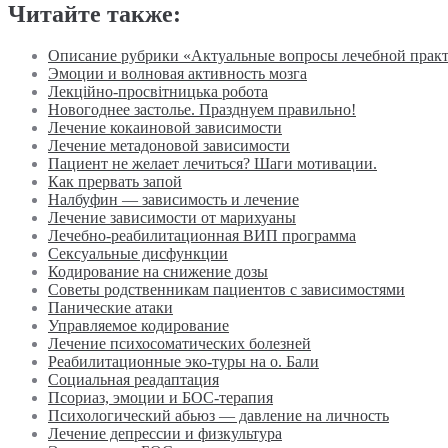
Читайте также:
Описание рубрики «Актуальные вопросы лечебной прак
Эмоции и волновая активность мозга
Лекційно-просвітницька робота
Новогоднее застолье. Празднуем правильно!
Лечение кокаиновой зависимости
Лечение метадоновой зависимости
Пациент не желает лечиться? Шаги мотивации.
Как прервать запой
Налбуфин — зависимость и лечение
Лечение зависимости от марихуаны
Лечебно-реабилитационная ВИП программа
Сексуальные дисфункции
Кодирование на снижение дозы
Советы родственникам пациентов с зависимостями
Панические атаки
Управляемое кодирование
Лечение психосоматических болезней
Реабилитационные эко-туры на о. Бали
Социальная реадаптация
Псориаз, эмоции и БОС-терапия
Психологический абьюз — давление на личность
Лечение депрессии и физкультура