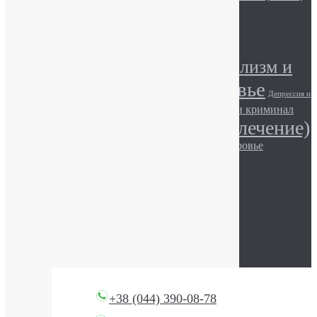
Алкоголь и сила воли
Метки
Алкоголизм (лечение)
Алкоголизм и
Алкоголь и здоровье
общество
Депрессия и
Игромания и здоровье
Игромания и криминал
общество
Наркомания (лечение)
Игромания и общество.
Наркотики и здоровье
Наркомания и общество
Наркотики и закон
Описание наркотиков
© АТОС, 2017
+38 (044) 390-08-78