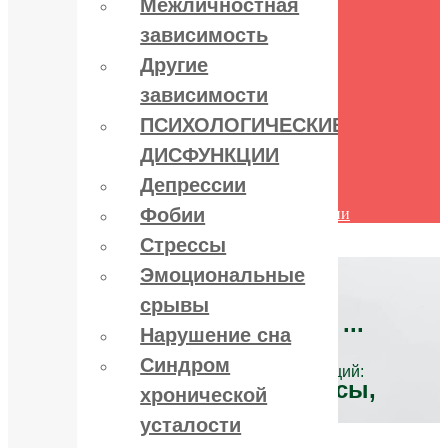
Межличностная
поведения
зависимость
Межличностная зависимость
Другие зависимости
Другие
ПСИХОЛОГИЧЕСКИЕ
ДИСФУНКЦИИ
зависимости
Депрессии
ПСИХОЛОГИЧЕСКИЕ
Фобии
Стрессы
ДИСФУНКЦИИ
Эмоциональные срывы
Нарушение сна
Депрессии
Синдром хронической усталости
Фобии
Другие психологические дисфункции
Контакты
Стрессы
Эмоциональные
срывы
Лечение зависимостей:
алко, нарко, игро ...
Нарушение сна
Синдром
и психологических дисфункций:
депрессии, стрессы,
хронической
фобии ...
усталости