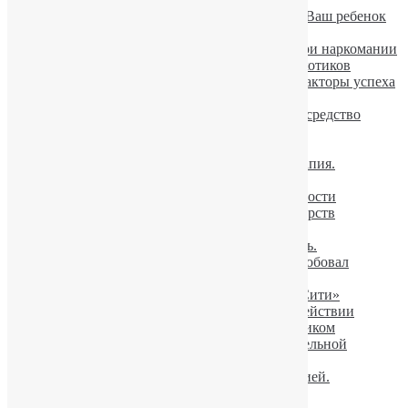
Диагностика наркомании. Принимает ли Ваш ребенок
наркотики?
Лечение психологической зависимости при наркомании
Признаки и симптомы употребления наркотиков
Книга Ю. Пакин: Лечение наркомании: факторы успеха
Если наркоман не хочет лечиться
Блокаторы в наркологии — эффективное средство
профилактики рецидивов
Опасности заместительной терапии
Лечение наркомании: заместительная терапия.
Интервью профессора Ю. Пакина
Марихуана ухудшает умственные способности
США: борьба против зависимости от лекарств
МДПВ
Мефедрон, дизайнерский наркотик — соль.
В Украине каждый девятый подросток пробовал
наркотики — ЮНИСЕФ
Лечение наркомании. Интервью на TV «Сити»
Принудительное лечение наркомании в действии
Марихуана перестает быть легким наркотиком
О потенциальных последствиях заместительной
терапии.
О законодательстве по борьбе с наркоманией.