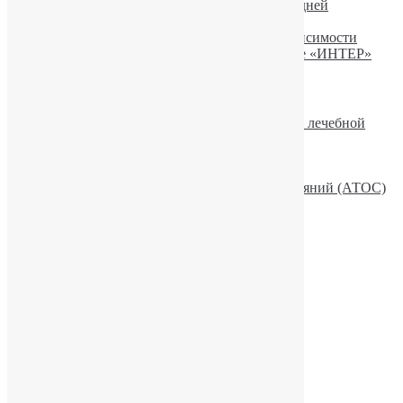
На 1 Национальном телеканале в Новогодней
программе
На телеканале «ИНТЕР» об интернет зависимости
ПАКИН Юрий Викторович на телеканале «ИНТЕР»
Рекомендуемое
Описание рубрики «Актуальные вопросы лечебной
практики»
Эмоции и волновая активность мозга
Лекційно-просвітницька робота
Семья и Активная Терапия Особых Состояний (АТОС)
Алкоголь и сила воли
Рубрики
Актуальные вопросы лечебной практики
Алкоголизм
Депрессии
Другие зависимости
Другие психологические дисфункции
Зависимости
Игромания
Литература
Медикаментозная зависимость