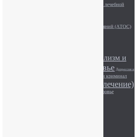
Описание рубрики «Актуальные вопросы лечебной
практики»
Эмоции и волновая активность мозга
Лекційно-просвітницька робота
Семья и Активная Терапия Особых Состояний (АТОС)
Алкоголь и сила воли
Метки
Алкоголизм (лечение)
Алкоголизм и
Алкоголь и здоровье
общество
Депрессия и
Игромания и здоровье
Игромания и криминал
общество
Наркомания (лечение)
Игромания и общество.
Наркотики и здоровье
Наркомания и общество
Наркотики и закон
Описание наркотиков
© АТОС, 2017