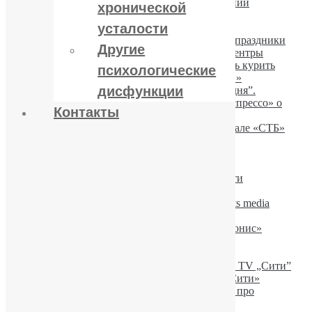
На ТВ «Прямой» о принудительном лечении
хронической
наркомании
усталости
На 1 Национальном о легких наркотиках
На ТВ «Прямой» обсуждение: алкоголь и праздники
Другие
На ICTV обсуждаем реабилитационные центры
На TV «СТБ» о народных методах бросить курить
психологические
О реабилитационных центрах на TV «1+1»
дисфункции
На ТРК «Украина» для программы „Сегодня”.
Профессор Юрий Пакин на «ICTV» и «Эспрессо» о
Контакты
проблемах отравления алкоголем
О проблемах СЕЛФИМАНИИ на телеканале «СТБ»
На телеканале «ТРК Украина»
На телеканале «2+2»
На телеканале «ТРК Украина»
На телеканале СТБ о пищевой зависимости
В студии радио «Эра ФМ»
В программе «Здоровье» на студии „Effects media
production”
Лечение алкоголизма. Ю.Пакин на TV «Тонис»
Об азартных играх на TV «Украина»
На телеканале «НТН» об игромании
Профессор Юрий Пакин об игромании на TV „Сити”
Лечение наркомании. Интервью на TV «Сити»
В телевизионной программе «ПравДиво» про
игроманию