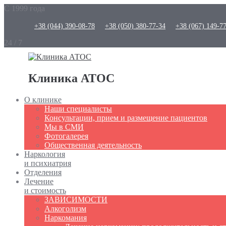
С 1999 года
+38 (044) 390-08-78
+38 (050) 380-77-34
+38 (067) 149-7
24 / 7
Клиника АТОС
О клинике
Наши специалисты
Консультации, прием и размещение пациентов
Мы в СМИ
Фотогалерея
Общественная деятельность
Наркология
и психиатрия
Отделения
Лечение
и стоимость
ЗАВИСИМОСТИ
Алкоголизм
Наркомания