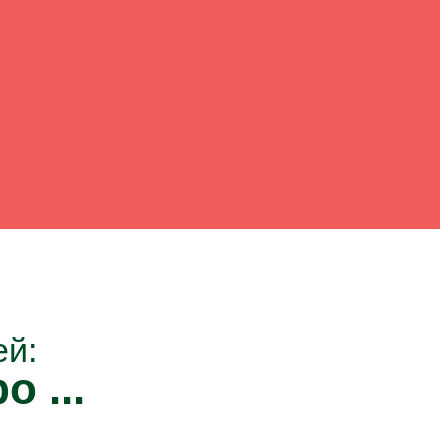
ей:
о ...