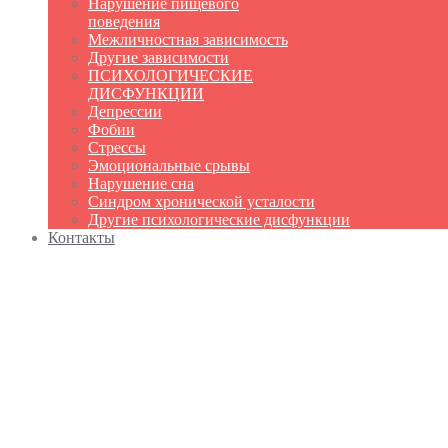
Нарушение пищевого
поведения
Межличностная зависимость
Другие зависимости
ПСИХОЛОГИЧЕСКИЕ
ДИСФУНКЦИИ
Депрессии
Фобии
Стрессы
Эмоциональные срывы
Нарушение сна
Синдром хронической усталости
Другие психологические дисфункции
Контакты