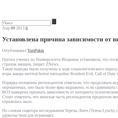
Апр
09
2013
0
Установлена причина зависимости от в
Опубликовал
YuriPakin
Группа ученых из Университета Индианы установила, что посв
страхом эмоции, пишет ZNews.
Такие выводы были получены в ходе социологического опроса 
игры жанра survival horror наподобие Resident Evil, Call of Duty
Порядка половины респондентов отметили, что продолжать игра
опрошенных, оно было более ярко выражено, если сравнивать
ВОЗ намерена признать зависимость от интернета психически
Стоит отметить, что женская часть респондентов предпочли ме
отразилось мало.
По словам соавтора исследования Терезы Линч (Teresa Lynch), 
удовольствия для играющих.