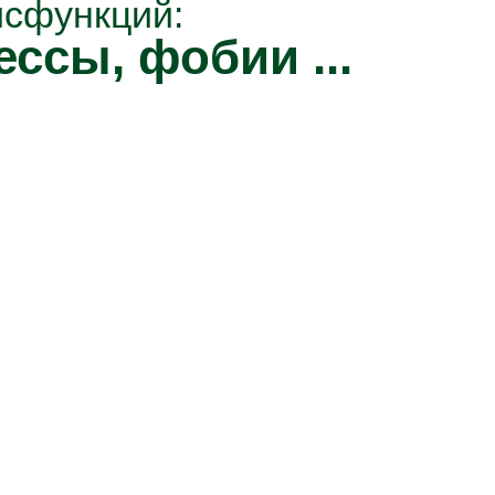
исфункций:
ессы, фобии ...