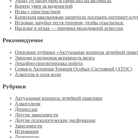
Украл 16 тысяч евро и проиграл на автоматах
Кореец умер за видеоигрой
Игры с пристрастием
Киевским школьникам запретили посещать интернет-клуб
Игроман зарубил тестя топором, чтобы отыграться.
Насилие в играх — причина молодежной агрессии
Рекомендуемое
Описание рубрики «Актуальные вопросы лечебной прак
Эмоции и волновая активность мозга
Лекційно-просвітницька робота
Семья и Активная Терапия Особых Состояний (АТОС)
Алкоголь и сила воли
Рубрики
Актуальные вопросы лечебной практики
Алкоголизм
Депрессии
Другие зависимости
Другие психологические дисфункции
Зависимости
Игромания
Литература