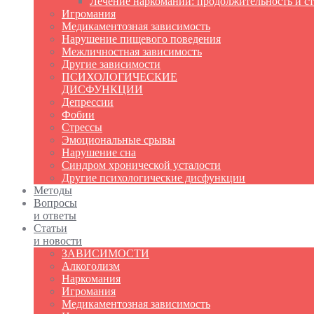
Лечение наркомании: продолжительность и с
Игромания
Медикаментозная зависимость
Нарушение пищевого поведения
Межличностная зависимость
Другие зависимости
ПСИХОЛОГИЧЕСКИЕ
ДИСФУНКЦИИ
Депрессии
Фобии
Стрессы
Эмоциональные срывы
Нарушение сна
Синдром хронической усталости
Другие психологические дисфункции
Методы
Вопросы
и ответы
Статьи
и новости
ЗАВИСИМОСТИ
Алкоголизм
Наркомания
Игромания
Медикаментозная зависимость