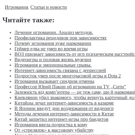
Игромания
,
Статьи и новости
Читайте также:
Лечение игромании. Анализ методов.
Профилактика рецидивов при зависимостях
Почему игромания хуже наркомании
Геймер едва не умер во время игры
ВОЗ признает зависимость от игр психическим расстрой
Видеоигры и половая жизнь мужчин
Игромания и эмоциональные срывы.
Интернет-зависимость связана с депрессией
Подросток умер после многочасовой игры в Dota 2
Игромания вызывает синдром отмены
Профессор Юрий Пакин об игромании на TV „Сити”
Залежність від комп’ютера — це теж саме, що й наркоман
Киевлянин убил знакомого, чтобы вернуть карточный до
Китайцы лечат интернет-зависимость в казарме
В Японии введут дни воздержания от видеоигр
Методы лечения интернет-зависимости в Китае
Китай запретил интернет-игры про бандитов
Игромания ввела подростка в кому
От «стрелялок» к массовому убийству